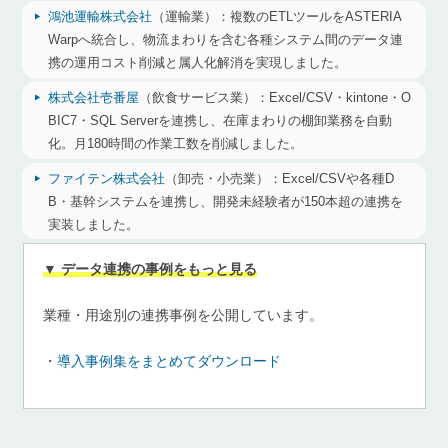
鴻池運輸株式会社
（運輸業）：
複数のETLツールをASTERIA
Warpへ統合し、物流まわりを含む各種システム間のデータ連
携の運用コスト削減と属人化解消を実現しました。
株式会社壱番屋
（飲食サービス業）：
Excel/CSV・kintone・O
BIC7・SQL Serverを連携し、在庫まわりの棚卸業務を自動
化。月180時間の作業工数を削減しました。
ファイテン株式会社
（卸売・小売業）：
Excel/CSVや各種D
B・基幹システムを連携し、開発未経験者が150本超の連携を
実装しました。
▼ データ連携の事例をもっと見る
業種・用途別の連携事例を公開しています。
・
導入事例集をまとめてダウンロード