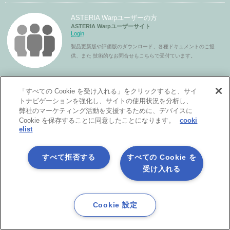
ASTERIA Warpユーザーの方
ASTERIA Warpユーザーサイト
Login
製品更新版や評価版のダウンロード、各種ドキュメントのご提
供、また 技術的なお問合せもこちらで受付ています。
「すべての Cookie を受け入れる」をクリックすると、サイ
ASTERIA Warpパートナーの方
トナビゲーションを強化し、サイトの使用状況を分析し、
ASTERIA Warpパートナーサイト
Login
弊社のマーケティング活動を支援するために、デバイスに
Cookie を保存することに同意したことになります。
cooki
パートナーライセンスの発行や各種ドキュメントのご提供をし
elist
ています。
すべて拒否する
すべての Cookie を
受け入れる
Cookie 設定