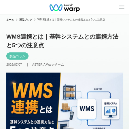
C
o
n
t
ホーム
製品ブログ
WMS連携とは｜基幹システムとの連携方法と5つの注意点
e
n
t
WMS連携とは｜基幹システムとの連携方法
s
L
と5つの注意点
i
n
e
製品コラム
u
p
2026/07/07 ｜
ASTERIA Warp チーム