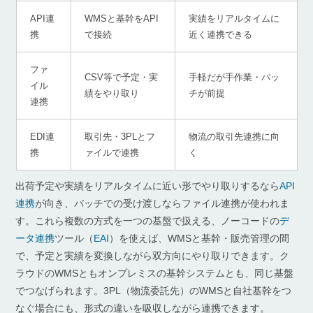
API連
WMSと基幹をAPI
実績をリアルタイムに
携
で接続
近く連携できる
ファ
CSV等で予定・実
手軽だが手作業・バッ
イル
績をやり取り
チが前提
連携
EDI連
取引先・3PLとフ
物流の取引先連携に向
携
ァイルで連携
く
出荷予定や実績をリアルタイムに近い形でやり取りするなら
API
連携
が向き、バッチでの受け渡しならファイル連携が使われま
す。これら複数の方式を一つの基盤で扱える、ノーコードの
デ
ータ連携
ツール（
EAI
）を使えば、WMSと基幹・販売管理の間
で、予定と実績を変換しながら双方向にやり取りできます。ク
ラウドのWMSともオンプレミスの基幹システムとも、同じ基盤
でつなげられます。3PL（物流委託先）のWMSと自社基幹をつ
なぐ場合にも、形式の違いを吸収しながら連携できます。