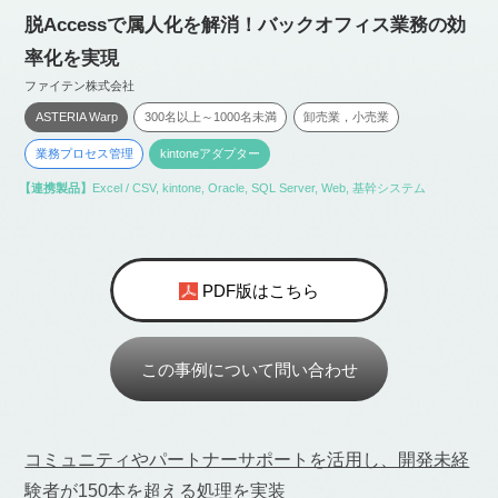
脱Accessで属人化を解消！バックオフィス業務の効
率化を実現
ファイテン株式会社
ASTERIA Warp
300名以上～1000名未満
卸売業，小売業
業務プロセス管理
kintoneアダプター
【連携製品】
Excel / CSV
,
kintone
,
Oracle
,
SQL Server
,
Web
,
基幹システム
PDF版はこちら
この事例について問い合わせ
コミュニティやパートナーサポートを活用し、開発未経
験者が150本を超える処理を実装