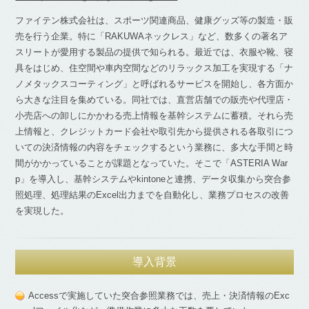
ファイテン株式会社は、スポーツ関連商品、健康グッズ等の製造・販
売を行う企業。特に「RAKUWAネックレス」など、数多くの著名ア
スリートが愛用する製品の提供で知られる。最近では、衣服や靴、寝
具をはじめ、住空間や車内空間などのリラックス加工を実現する「ナ
ノメタックスコーティング」と呼ばれるサービスを開始し、各方面か
ら大きな注目を集めている。同社では、直営店舗での販売や代理店・
小売店への卸しにかかわる売上情報を基幹システムに蓄積。それら売
上情報と、クレジットカード会社や取引先から提供される各取引につ
いての決済情報の内容をチェックするという業務に、多大な手間と時
間がかかっていることが課題となっていた。そこで「ASTERIA War
p」を導入し、基幹システムやkintoneと連携、データ収集から突合参
照処理、処理結果のExcel出力までを自動化し、業務プロセスの改善
を実現した。
導入背景
Accessで実施していた突合参照業務では、売上・決済情報のExc