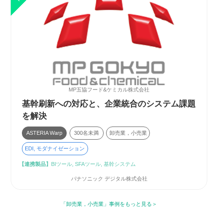
MP五協フード&ケミカル株式会社
基幹刷新への対応と、企業統合のシステム課題
を解決
ASTERIA Warp
300名未満
卸売業，小売業
EDI, モダナイゼーション
【連携製品】
BIツール, SFAツール, 基幹システム
パナソニック デジタル株式会社
「卸売業，小売業」事例をもっと見る