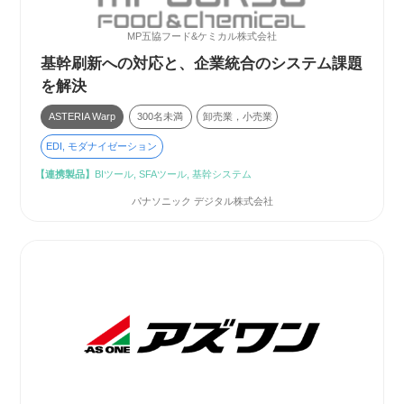
MP五協フード&ケミカル株式会社
基幹刷新への対応と、企業統合のシステム課題
を解決
ASTERIA Warp
300名未満
卸売業，小売業
EDI, モダナイゼーション
【連携製品】
BIツール, SFAツール, 基幹システム
パナソニック デジタル株式会社