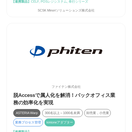
【連携製品】
CELF, POSレジシステム, 奉行シリーズ
SCSK Minoriソリューションズ株式会社
ファイテン株式会社
脱Accessで属人化を解消！バックオフィス業
務の効率化を実現
ASTERIA Warp
300名以上～1000名未満
卸売業，小売業
業務プロセス管理
kintoneアダプター
【連携製品】