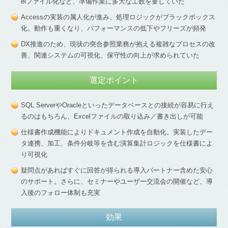
elファイル化など、準備作業に多大な工数を要していた
Accessの実装の属人化が進み、処理ロジックがブラックボックス
化。動作も重くなり、パフォーマンスの低下やフリーズが頻発
DX推進のため、現状の突合参照業務が抱える複雑なプロセスの改
善、関連システムの可視化、保守性の向上が求められていた
選定ポイント
SQL ServerやOracleといったデータベースとの接続が容易に行え
るのはもちろん、Excelファイルの取り込み／書き出しが可能
仕様書作成機能によりドキュメント作成を自動化。実装したデー
タ連携、加工、条件分岐等を含む演算集計ロジックを仕様書によ
り可視化
疑問点があればすぐに回答が得られる導入パートナー含めた安心
のサポート。さらに、セミナーやユーザー交流会の開催など、導
入後のフォロー体制も充実
効果