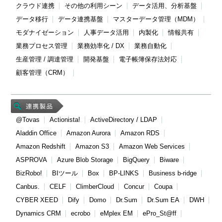
クラウド連携
その他の利用シーン
データ活用、分析基盤
データ移行
データ連携基盤
マスターデータ管理（MDM）
モダナイゼーション
人事データ活用
内製化
情報共有
業務プロセス管理
業務効率化 / DX
業務自動化
生産管理 / 調達管理
開発基盤
電子帳簿保存法対応
顧客管理（CRM）
@Tovas
Actionista!
ActiveDirectory / LDAP
Aladdin Office
Amazon Aurora
Amazon RDS
Amazon Redshift
Amazon S3
Amazon Web Services
ASPROVA
Azure Blob Storage
BigQuery
Biware
BizRobo!
BIツール
Box
BP-LINKS
Business b-ridge
Canbus.
CELF
ClimberCloud
Concur
Coupa
CYBER XEED
Dify
Domo
Dr.Sum
Dr.Sum EA
DWH
Dynamics CRM
ecrobo
eMplex EM
ePro_St@ff