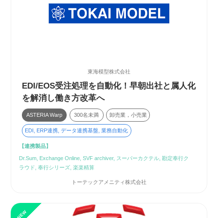
東海模型株式会社
EDI/EOS受注処理を自動化！早朝出社と属人化
を解消し働き方改革へ
ASTERIA Warp
300名未満
卸売業，小売業
EDI, ERP連携, データ連携基盤, 業務自動化
【連携製品】
Dr.Sum, Exchange Online, SVF archiver, スーパーカクテル, 勘定奉行ク
ラウド, 奉行シリーズ, 楽楽精算
トーテックアメニティ株式会社