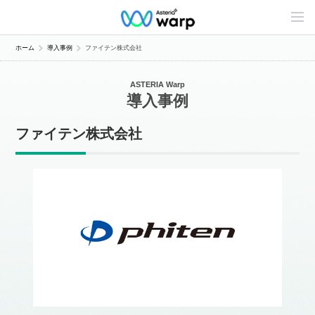
C
o
n
t
ホーム
導入事例
ファイテン株式会社
e
n
t
ASTERIA Warp
s
導入事例
L
i
n
ファイテン株式会社
e
u
p