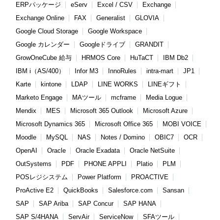
ERPパッケージ
eServ
Excel / CSV
Exchange
Exchange Online
FAX
Generalist
GLOVIA
Google Cloud Storage
Google Workspace
Google カレンダー
Googleドライブ
GRANDIT
GrowOneCube 給与
HRMOS Core
HuTaCT
IBM Db2
IBM i（AS/400）
Infor M3
InnoRules
intra-mart
JP1
Karte
kintone
LDAP
LINE WORKS
LINEギフト
Marketo Engage
MAツール
mcframe
Media Logue
Mendix
MES
Microsoft 365 Outlook
Microsoft Azure
Microsoft Dynamics 365
Microsoft Office 365
MOBI VOICE
Moodle
MySQL
NAS
Notes / Domino
OBIC7
OCR
OpenAI
Oracle
Oracle Exadata
Oracle NetSuite
OutSystems
PDF
PHONE APPLI
Platio
PLM
POSレジシステム
Power Platform
PROACTIVE
ProActive E2
QuickBooks
Salesforce.com
Sansan
SAP
SAP Ariba
SAP Concur
SAP HANA
SAP S/4HANA
ServAir
ServiceNow
SFAツール