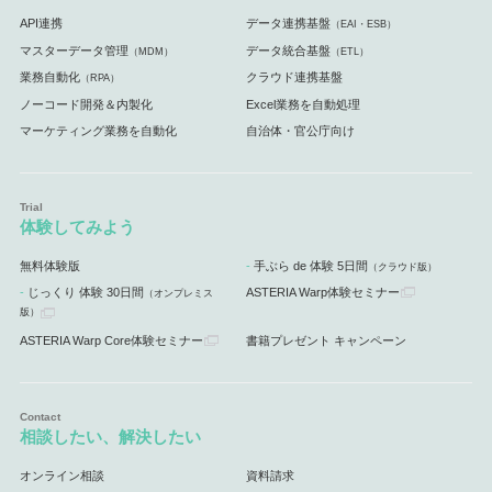
API連携
データ連携基盤
（EAI・ESB）
マスターデータ管理
データ統合基盤
（MDM）
（ETL）
業務自動化
クラウド連携基盤
（RPA）
ノーコード開発＆内製化
Excel業務を自動処理
マーケティング業務を自動化
自治体・官公庁向け
体験してみよう
無料体験版
手ぶら de 体験 5日間
（クラウド版）
じっくり 体験 30日間
ASTERIA Warp体験セミナー
（オンプレミス
版）
ASTERIA Warp Core体験セミナー
書籍プレゼント キャンペーン
相談したい、解決したい
オンライン相談
資料請求