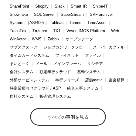
SharePoint
Shopify
Slack
SmartHR
Snipe-IT
Snowflake
SQL Server
SuperStream
SVF archiver
System i（AS/400)
Tableau
Teams
TimeAsset
TransFax
Trustpro
TX1
Veson IMOS Platform
Web
WinActor
WMS
Zabbix
オープンデータ
サブスクストア
ジョブカンワークフロー
スーパーカクテル
タイムカードシステム
ファイネット
ファイル
まいと～く
メール
メインフレーム
リシテア
会計システム
勘定奉行クラウド
基幹システム
外部サービスシステム
奉行シリーズ
店舗matic
楽楽精算
特定業種向けクラウド / ASP
統合人事システム
自社システム
販売管理システム
すべての事例を見る