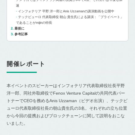
速
インフォテリア 平野 洋一郎とAnis Uzzamanの講演動画を公開中
テックビューロ 代表取締役 朝山 貴生氏による講演：「プライベート」
であることがmijinの特長
最後に
参考記事
開催レポート
本イベントのスピーカーはインフォテリア代表取締役社長平野
洋一郎、同社外取締役でFenox Venture Capitalの共同代表パー
トナーでCEOを務めるAnis Uzzaman（ビデオ出演）、テックビ
ューロ代表取締役社長の朝山貴生氏の3名。それぞれの立ち位置
から今回の提携およびブロックチェーンに関して説明をおこな
いました。