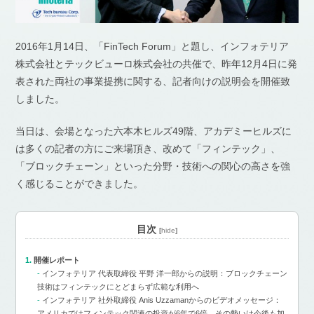
2016年1月14日、「FinTech Forum」と題し、インフォテリア
株式会社とテックビューロ株式会社の共催で、昨年12月4日に発
表された両社の事業提携に関する、記者向けの説明会を開催致
しました。
当日は、会場となった六本木ヒルズ49階、アカデミーヒルズに
は多くの記者の方にご来場頂き、改めて「フィンテック」、
「ブロックチェーン」といった分野・技術への関心の高さを強
く感じることができました。
目次
[
hide
]
開催レポート
インフォテリア 代表取締役 平野 洋一郎からの説明：ブロックチェーン
技術はフィンテックにとどまらず広範な利用へ
インフォテリア 社外取締役 Anis Uzzamanからのビデオメッセージ：
アメリカではフィンテック関連の投資が6年で6倍、その勢いは今後も加