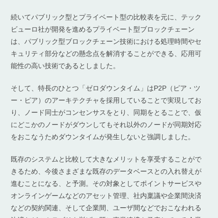
続いてパブリック型とプライベート型の比較表を元に、テック
ビューロ社が開発を進めるプライベート型ブロックチェーン
は、パブリック型ブロックチェーン技術における処理時間やセ
キュリティ部分などの懸念点を解消することができる、応用可
能性の高い技術であるとしました。
そして、特長のひとつ「ゼロダウンタイム」はP2P（ピア・ツ
ー・ピア）のアーキテクチャを採用していることで実現してお
り、ノード同士がコンセンサスをとり、同期をとることで、仮
にどこかのノードがダウンしてもそれ以外のノードが同期対応
をおこなうためダウンタイムが発生しないと強調しました。
既存のシステムと比較して大きなメリットを享受することがで
きるため、今後さまざまな既存のデータベースとの入れ替えが
進むことになる、と予測。その対象としてポイントサービスや
オンラインゲームなどのアセット管理、社内稟議や企業間決済
などの契約関連、そして企業間、ユーザ間などでおこなわれる