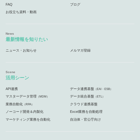
FAQ
ブログ
お役立ち資料・動画
最新情報を知りたい
ニュース・お知らせ
メルマガ登録
活用シーン
API連携
データ連携基盤
（EAI・ESB）
マスターデータ管理
データ統合基盤
（MDM）
（ETL）
業務自動化
クラウド連携基盤
（RPA）
ノーコード開発＆内製化
Excel業務を自動処理
マーケティング業務を自動化
自治体・官公庁向け