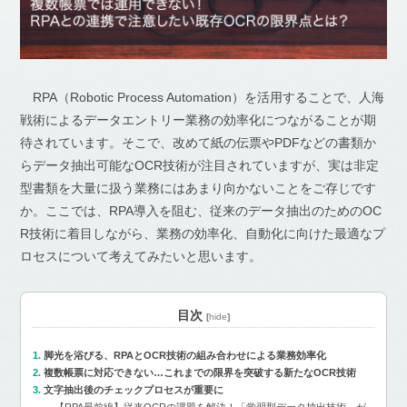
RPA（Robotic Process Automation）を活用することで、人海
戦術によるデータエントリー業務の効率化につながることが期
待されています。そこで、改めて紙の伝票やPDFなどの書類か
らデータ抽出可能なOCR技術が注目されていますが、実は非定
型書類を大量に扱う業務にはあまり向かないことをご存じです
か。ここでは、RPA導入を阻む、従来のデータ抽出のためのOC
R技術に着目しながら、業務の効率化、自動化に向けた最適なプ
ロセスについて考えてみたいと思います。
目次
[
hide
]
脚光を浴びる、RPAとOCR技術の組み合わせによる業務効率化
複数帳票に対応できない…これまでの限界を突破する新たなOCR技術
文字抽出後のチェックプロセスが重要に