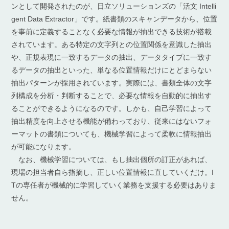
ンとして開発されたのが、日立ソリューションズの「活文 Intelli
gent Data Extractor」です。紙書類のスキャンデータから、位置
を事前に定義することなく必要な情報が抽出できる技術が搭載
されています。ある特定の文字列との位置関係を意識した抽出
や、正規表現に一致するデータの抽出、データタイプに一致す
るデータの抽出といった、単なる位置情報だけにとどまらない
抽出パターンが採用されています。実際には、書類全体の文字
列構成を分析・判断することで、必要な情報を自動的に抽出す
ることができるようになるのです。しかも、自己学習によって
抽出精度を向上させる機能が備わっており、従来にはないフォ
ーマットの書類についても、機械学習によって柔軟に情報抽出
が可能になります。
なお、機械学習については、もし抽出個所の訂正があれば、
現場の担当者自ら指摘し、正しい位置情報に直していくだけ。I
Tの専任者が機械的に学習していく業務を支援する必要はありま
せん。