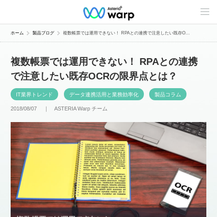
C
o
n
t
ホーム
製品ブログ
複数帳票では運用できない！ RPAとの連携で注意したい既存O...
e
n
t
複数帳票では運用できない！ RPAとの連携
s
L
で注意したい既存OCRの限界点とは？
i
n
e
IT業界トレンド
データ連携活用と業務効率化
製品コラム
u
p
2018/08/07 ｜
ASTERIA Warp チーム