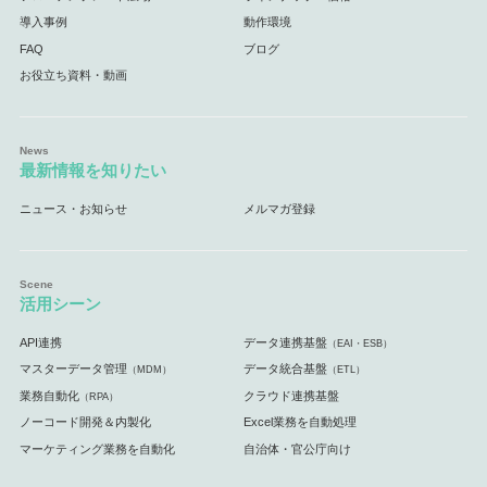
導入事例
動作環境
FAQ
ブログ
お役立ち資料・動画
最新情報を知りたい
ニュース・お知らせ
メルマガ登録
活用シーン
API連携
データ連携基盤
（EAI・ESB）
マスターデータ管理
データ統合基盤
（MDM）
（ETL）
業務自動化
クラウド連携基盤
（RPA）
ノーコード開発＆内製化
Excel業務を自動処理
マーケティング業務を自動化
自治体・官公庁向け