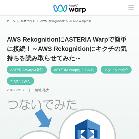
C
o
n
t
ホーム
製品ブログ
AWS RekognitionにASTERIA Warpで簡...
e
n
t
AWS RekognitionにASTERIA Warpで簡単
s
L
に接続！～AWS Rekognitionにキクチの気
i
n
持ちを読み取らせてみた～
e
u
p
ASTERIA Warp体験記
ASTERIA Warp使ってみた
アダプター紹介
つないでみた
2018/12/18 ｜
菊地 雄大