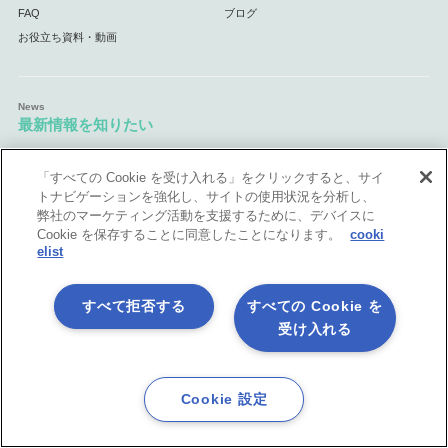
FAQ
ブログ
お役立ち資料・動画
最新情報を知りたい
ニュース・お知らせ
メルマガ登録
「すべての Cookie を受け入れる」をクリックすると、サイ
トナビゲーションを強化し、サイトの使用状況を分析し、
弊社のマーケティング活動を支援するために、デバイスに
Cookie を保存することに同意したことになります。
cooki
活用シーン
elist
API連携
データ連携基盤
（EAI・ESB）
すべて拒否する
すべての Cookie を
マスターデータ管理
データ統合基盤
（MDM）
（ETL）
受け入れる
業務自動化
クラウド連携基盤
（RPA）
ノーコード開発＆内製化
Excel業務を自動処理
マーケティング業務を自動化
自治体・官公庁向け
Cookie 設定