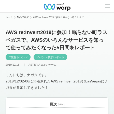
C
o
n
t
ホーム
製品ブログ
AWS re:Invent2019に参加！眠らない町ラスベガ...
e
n
t
AWS re:Invent2019に参加！眠らない町ラス
s
L
ベガスで、AWSのいろんなサービスを知っ
i
n
て使ってみたくなった5日間をレポート
e
u
p
IT業界トレンド
イベント参加レポート
2019/12/13 ｜
ASTERIA Warp チーム
こんにちは、ナガタです。
2019/12/02-06に開催されたAWS re:Invent2019@LasVegasにナ
ガタが参加してきました！
目次
[
hide
]