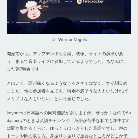
Dr. Werner Vogels
開始前から、アップテンポな音楽、映像、ライトの演出があ
り、まるで音楽ライブに参加しているようでした。ちなみに、
まだ朝7時台です・・・
とはいえ、頭が痛くなるようなうるささではなく、すぐ馴染め
ました。他の参加者を見ても、特別不満そうな人もいなければ
ノリノリな人もいない、という感じでした。
keynoteは日本語への同時翻訳がありますが、せっかくなのでAn
dyJassyのときは英語チャレンジ！英語が苦手な私でも集中すれ
ば聞き取れるくらい、ゆっくりはっきりした英語ですし、声の
トーンや間の取り方、身振り手振りで重要なところがどこか伝