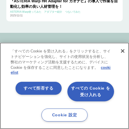
『ASTERIA Warp HR Adapter for カオナビ』の導入で作業を自
動化し効率の良い人材管理を！
ASTERIA Warp使ってみた
アダプター紹介
つないでみた
2025/11/11
ASTERIA Warp 関連サイトのご紹介
「すべての Cookie を受け入れる」をクリックすると、サイ
トナビゲーションを強化し、サイトの使用状況を分析し、
弊社のマーケティング活動を支援するために、デバイスに
技術情報をお探しの方
Cookie を保存することに同意したことになります。
cooki
ASTERIA Warp Developer Network
elist
（ADN）サイト
ASTERIA Warp製品の技術情報やTips、また情報交換の場として
すべて拒否する
すべての Cookie を
「ADNフォーラム」をご用意しています。
受け入れる
ASTERIA Warpデベロッパーの方
Cookie 設定
アステリア製品オンラインコミュニティ
Asteria Park
アステリア製品デベロッパー同士をつなげ、技術情報の共有や