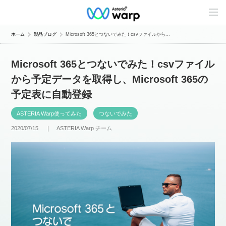
C
o
n
t
ホーム
製品ブログ
Microsoft 365とつないでみた！csvファイルから...
e
n
t
Microsoft 365とつないでみた！csvファイル
s
L
から予定データを取得し、Microsoft 365の
i
n
予定表に自動登録
e
u
p
ASTERIA Warp使ってみた
つないでみた
2020/07/15 ｜
ASTERIA Warp チーム