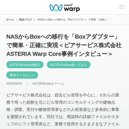
C
o
n
t
ホーム
製品ブログ
NASからBoxへの移行を「Boxアダプター」で簡単・正確に...
e
n
t
NASからBoxへの移行を「Boxアダプター」
s
L
で簡単・正確に実現＜ピアサービス株式会社
i
n
ASTERIA Warp Core事例インタビュー＞
e
u
p
ASTERIA Warp体験記
ASTERIA Warp使ってみた
事例インタビュー
2020/08/25 ｜
ASTERIA Warp チーム
ピアサービス株式会社は、総合ビル管理を中心に、それらの業
務で培った経験を元にビル管理のコンサルティングや建物点
検・調査、受付や建物管理者などの人材派遣など多角的に事業
を展開されています。同社では、商談時の詳細ファイルやスタ
ッフのシフト管理表など、業務で使用するさまざまなファイル