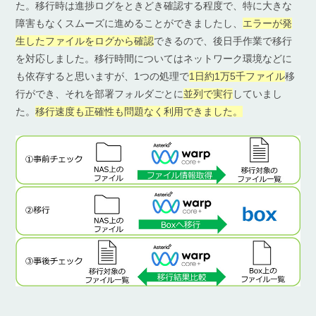
た。移行時は進捗ログをときどき確認する程度で、特に大きな
障害もなくスムーズに進めることができましたし、
エラーが発
生したファイルをログから確認
できるので、後日手作業で移行
を対応しました。移行時間についてはネットワーク環境などに
も依存すると思いますが、1つの処理で
1日約1万5千ファイル
移
行ができ、それを部署フォルダごとに
並列で実行
していまし
た。
移行速度も正確性も問題なく利用できました。