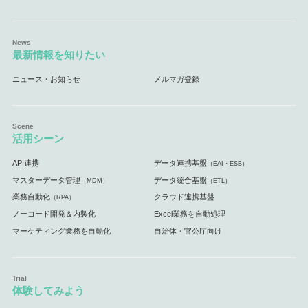
最新情報を知りたい
ニュース・お知らせ
メルマガ登録
活用シーン
API連携
データ連携基盤
（EAI・ESB）
マスターデータ管理
データ統合基盤
（MDM）
（ETL）
業務自動化
クラウド連携基盤
（RPA）
ノーコード開発＆内製化
Excel業務を自動処理
マーケティング業務を自動化
自治体・官公庁向け
体験してみよう