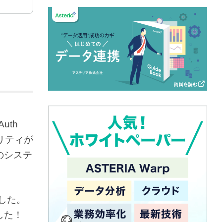
uth
リティが
のシステ
した。
した！