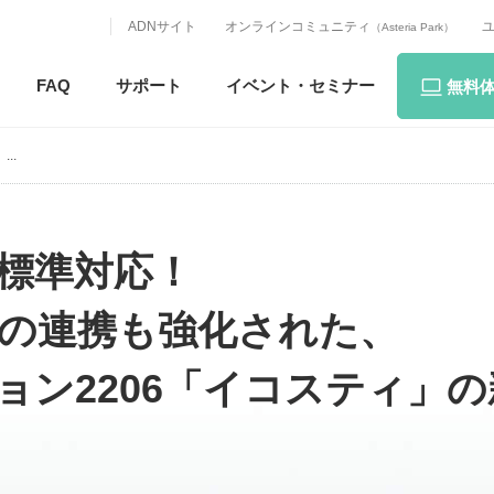
ADNサイト
オンラインコミュニティ
（Asteria Park）
FAQ
サポート
イベント・
セミナー
無料
..
に標準対応！
leとの連携も強化された、
バージョン2206「イコスティ」