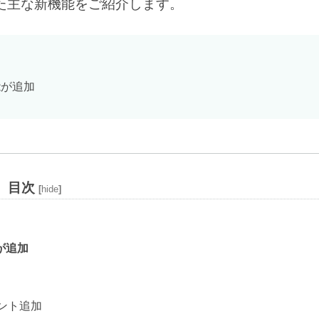
加された主な新機能をご紹介します。
能が追加
目次
[
hide
]
能が追加
ーネント追加