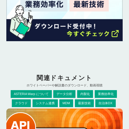
関連ドキュメント
ホワイトペーパーや解説書のダウンロード、動画視聴
ASTERIA Warp について
データ分析
内製化
業務効率化
クラウド
システム連携
MDM
最新技術
自治体DX