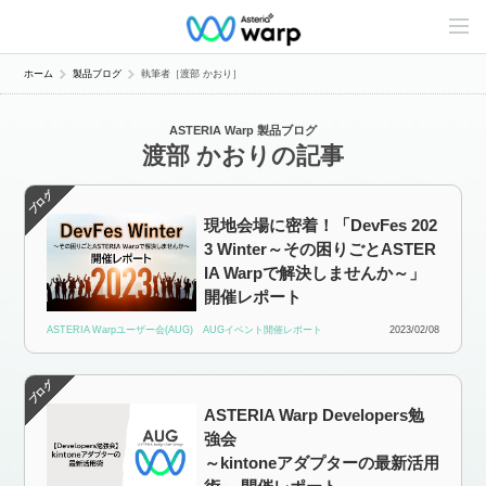
C
o
n
t
ホーム
製品ブログ
執筆者［渡部 かおり］
e
n
t
ASTERIA Warp 製品ブログ
s
渡部 かおりの記事
L
i
n
e
u
現地会場に密着！「DevFes 202
p
3 Winter～その困りごとASTER
IA Warpで解決しませんか～」
開催レポート
ASTERIA Warpユーザー会(AUG)
AUGイベント開催レポート
2023/02/08
ASTERIA Warp Developers勉
強会
～kintoneアダプターの最新活用