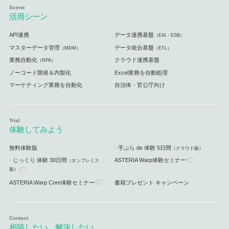
活用シーン
API連携
データ連携基盤
（EAI・ESB）
マスターデータ管理
データ統合基盤
（MDM）
（ETL）
業務自動化
クラウド連携基盤
（RPA）
ノーコード開発＆内製化
Excel業務を自動処理
マーケティング業務を自動化
自治体・官公庁向け
体験してみよう
無料体験版
手ぶら de 体験 5日間
（クラウド版）
じっくり 体験 30日間
ASTERIA Warp体験セミナー
（オンプレミス
版）
ASTERIA Warp Core体験セミナー
書籍プレゼント キャンペーン
相談したい、解決したい