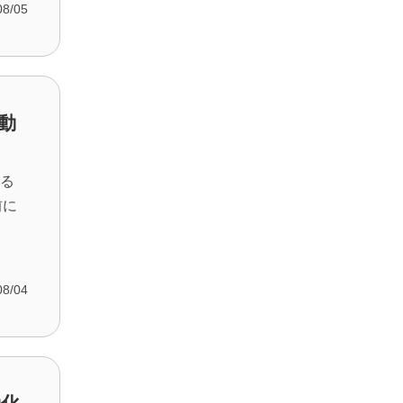
08/05
動
する
前に
08/04