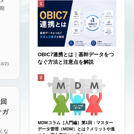
タ
期
OBIC7連携とは｜基幹データをつ
なぐ方法と注意点を解説
10/21
社回
ナガ
MDMコラム［入門編］第1回：マスター
データ管理（MDM）とは？メリットや進
くな