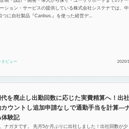
企画・設計・開発・導入から保守・ユーザサポートまでのトー
ーション・サービスの提供している株式会社システナでは、中
つに自社製品『Canbus.』を使った経営デ...
ンタビュー
2020/
期代を廃止し出勤回数に応じた実費精算へ！出
動カウントし追加申請なしで通勤手当を計算―
A体験記
、ナガタです。 先月5か月ぶりに出社しました！出社回数が少