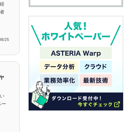
経
者
08/25
キャ
い
ペー