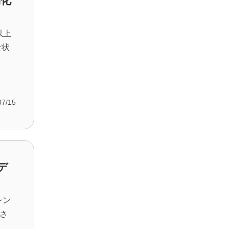
動化
以上
な状
07/15
デ
レン
さ