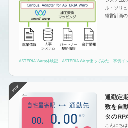
システムの
ル・ソリュ
経営計画の1
ASTERIA Warp体験記
ASTERIA Warp使ってみた
事例イ
通勤定
数を自
タのRP
こんにちは