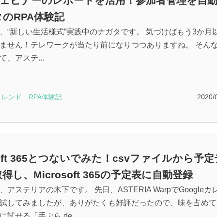
mウェビナーのレポートを活用！参加者管理を自
のRPA体験記
、“新しい生活様式”実践中のナガタです。 気づけばもう3か月
ません！テレワークが当たり前になりつつありますね。 そん
、アステ...
トレンド
RPA体験記
2020/
osoft 365とつないでみた！csvファイルから予定
得し、Microsoft 365の予定表に自動登録
アステリアの木下です。 先日、ASTERIA WarpでGoogleカ
試してみましたが、ありがたくも好評だったので、味を占めて
試せる「手ぶら de...