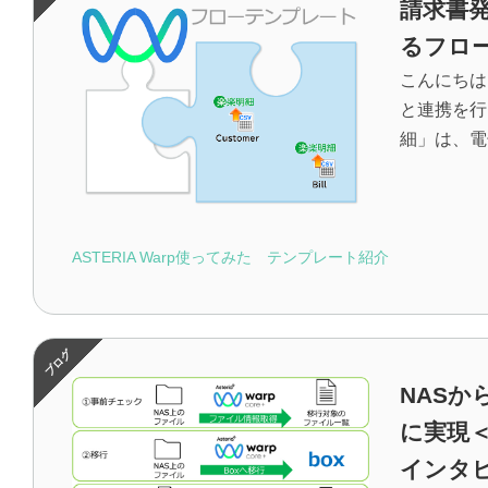
請求書
るフロ
こんにちは
と連携を行
細」は、電
ASTERIA Warp使ってみた
テンプレート紹介
NASか
に実現＜
インタ