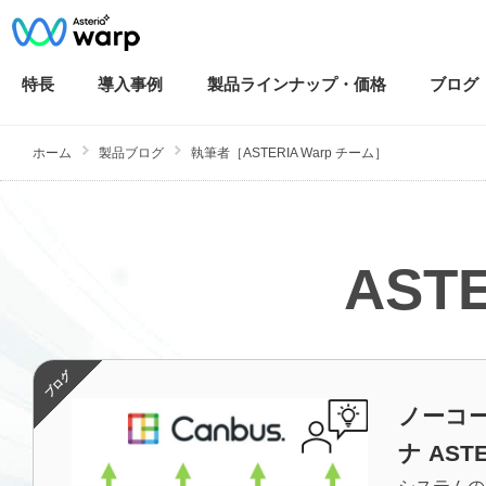
特長
導入
事例
製品ラインナップ・
価格
ブログ
ホーム
製品ブログ
執筆者［ASTERIA Warp チーム］
AST
ノーコ
ナ AST