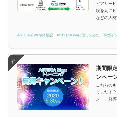
ピアサービ
験を元にビ
などの人材
ASTERIA Warp体験記
ASTERIA Warp使ってみた
事例イ
期間限定
ンペー
こちらのキ
ました！ 昨
ン！」好評