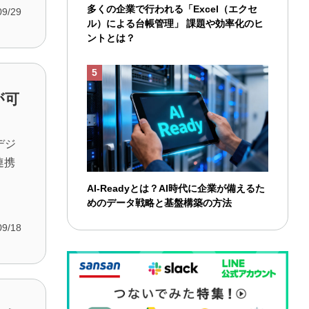
多くの企業で行われる「Excel（エクセ
09/29
ル）による台帳管理」 課題や効率化のヒ
ントとは？
が可
デジ
連携
AI-Readyとは？AI時代に企業が備えるた
めのデータ戦略と基盤構築の方法
09/18