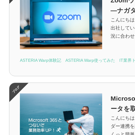
Zoo
―ナガタ
こんにちは
出社してい
況に合わせて
ASTERIA Warp体験記
ASTERIA Warp使ってみた
IT業界
Micr
ータを取
こんにちは、
ダー連携を
くっと簡単に