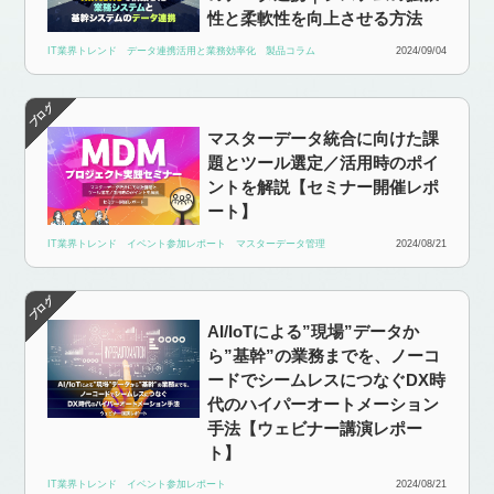
性と柔軟性を向上させる方法
IT業界トレンド
データ連携活用と業務効率化
製品コラム
2024/09/04
マスターデータ統合に向けた課
題とツール選定／活用時のポイ
ントを解説【セミナー開催レポ
ート】
IT業界トレンド
イベント参加レポート
マスターデータ管理
2024/08/21
AI/IoTによる”現場”データか
ら”基幹”の業務までを、ノーコ
ードでシームレスにつなぐDX時
代のハイパーオートメーション
手法【ウェビナー講演レポー
ト】
IT業界トレンド
イベント参加レポート
2024/08/21