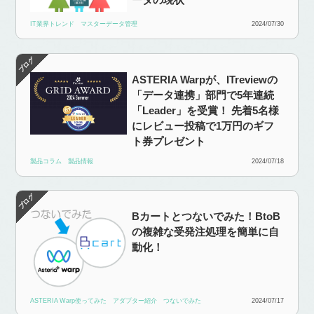
IT業界トレンド
マスターデータ管理
2024/07/30
ASTERIA Warpが、ITreviewの
「データ連携」部門で5年連続
「Leader」を受賞！ 先着5名様
にレビュー投稿で1万円のギフ
ト券プレゼント
製品コラム
製品情報
2024/07/18
Bカートとつないでみた！BtoB
の複雑な受発注処理を簡単に自
動化！
ASTERIA Warp使ってみた
アダプター紹介
つないでみた
2024/07/17