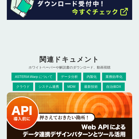
関連ドキュメント
ホワイトペーパーや解説書のダウンロード、動画視聴
ASTERIA Warp について
データ分析
内製化
業務効率化
クラウド
システム連携
MDM
最新技術
自治体DX