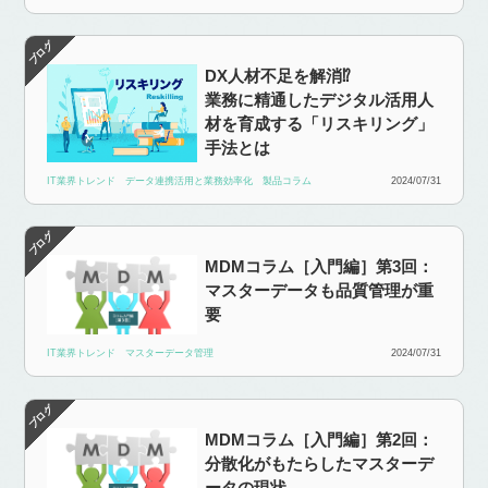
DX人材不足を解消⁉
業務に精通したデジタル活用人
材を育成する「リスキリング」
手法とは
IT業界トレンド
データ連携活用と業務効率化
製品コラム
2024/07/31
MDMコラム［入門編］第3回：
マスターデータも品質管理が重
要
IT業界トレンド
マスターデータ管理
2024/07/31
MDMコラム［入門編］第2回：
分散化がもたらしたマスターデ
ータの現状