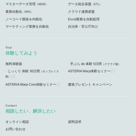
マスターデータ管理
データ統合基盤
（MDM）
（ETL）
業務自動化
クラウド連携基盤
（RPA）
ノーコード開発＆内製化
Excel業務を自動処理
マーケティング業務を自動化
自治体・官公庁向け
体験してみよう
無料体験版
手ぶら de 体験 5日間
（クラウド版）
じっくり 体験 30日間
ASTERIA Warp体験セミナー
（オンプレミス
版）
ASTERIA Warp Core体験セミナー
書籍プレゼント キャンペーン
相談したい、解決したい
オンライン相談
資料請求
お問い合わせ