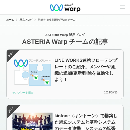
C
o
n
t
ホーム
製品ブログ
執筆者［ASTERIA Warp チーム］
e
n
t
ASTERIA Warp 製品ブログ
s
ASTERIA Warp チームの記事
L
i
n
e
u
LINE WORKS連携フローテンプ
p
レートのご紹介。メンバーや組
織の追加/更新/削除を自動化し
よう！
テンプレート紹介
2024/09/13
kintone（キントーン）で構築し
た周辺システムと基幹システム
のデータ連携｜システムの拡張