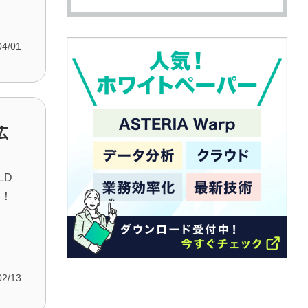
04/01
広
LD
よ！
02/13