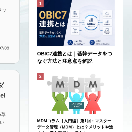
ラッ
ま
07/08
OBIC7連携とは｜基幹データをつ
なぐ方法と注意点を解説
ダ
l
の草
MDMコラム［入門編］第1回：マスター
い
データ管理（MDM）とは？メリットや進