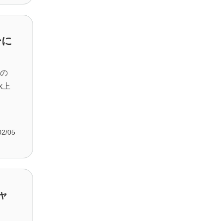
ーに
日の
k上
02/05
キャ