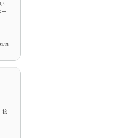
い
ペー
01/28
、接