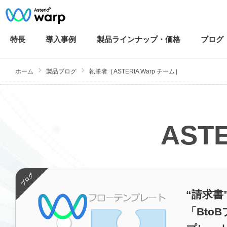
特長
導入
事例
製品ラインナップ・
価格
ブログ
ホーム
製品ブログ
執筆者［ASTERIA Warp チーム］
AST
“請求書
「Bto