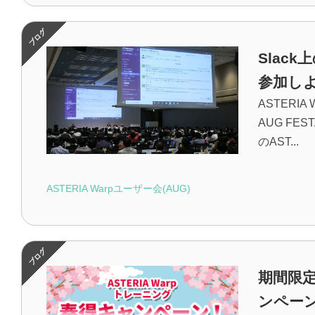
Slac
参加し
ASTERI
AUG FE
のAST...
ASTERIA Warpユーザー会(AUG)
期間限定
ンペー