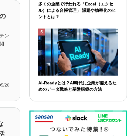
多くの企業で行われる「Excel（エクセ
ル）による台帳管理」 課題や効率化のヒ
報の
ントとは？
ーテン
関
AI-Readyとは？AI時代に企業が備えるた
05/20
めのデータ戦略と基盤構築の方法
な
活