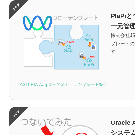
PlaP
一元管
株式会社J
プレートの
す...
ASTERIA Warp使ってみた
テンプレート紹介
Oracl
システ