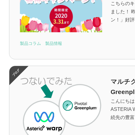
こちらのキ
ました！ 昨
ン！」好評
製品コラム
製品情報
マルチク
Gree
こんにちは
ASTER
続先の豊富さは