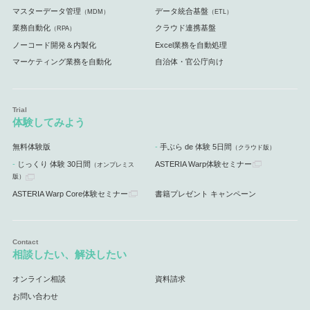
マスターデータ管理
データ統合基盤
（MDM）
（ETL）
業務自動化
クラウド連携基盤
（RPA）
ノーコード開発＆内製化
Excel業務を自動処理
マーケティング業務を自動化
自治体・官公庁向け
体験してみよう
無料体験版
手ぶら de 体験 5日間
（クラウド版）
じっくり 体験 30日間
ASTERIA Warp体験セミナー
（オンプレミス
版）
ASTERIA Warp Core体験セミナー
書籍プレゼント キャンペーン
相談したい、解決したい
オンライン相談
資料請求
お問い合わせ