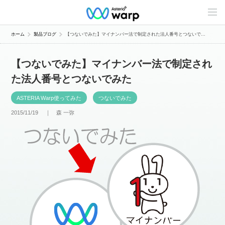
C
o
n
t
ホーム
製品ブログ
【つないでみた】マイナンバー法で制定された法人番号とつないで...
e
n
t
【つないでみた】マイナンバー法で制定され
s
L
た法人番号とつないでみた
i
n
e
ASTERIA Warp使ってみた
つないでみた
u
p
2015/11/19 ｜
森 一弥