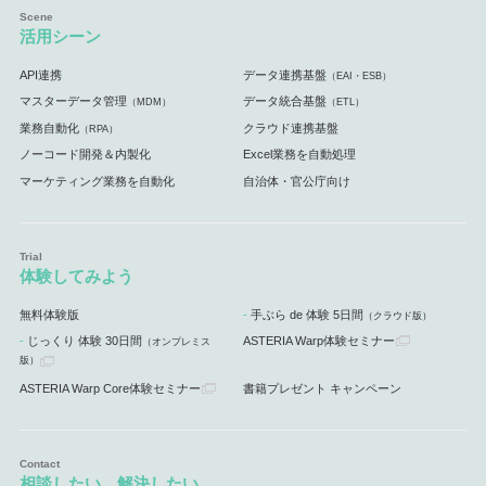
活用シーン
API連携
データ連携基盤
（EAI・ESB）
マスターデータ管理
データ統合基盤
（MDM）
（ETL）
業務自動化
クラウド連携基盤
（RPA）
ノーコード開発＆内製化
Excel業務を自動処理
マーケティング業務を自動化
自治体・官公庁向け
体験してみよう
無料体験版
手ぶら de 体験 5日間
（クラウド版）
じっくり 体験 30日間
ASTERIA Warp体験セミナー
（オンプレミス
版）
ASTERIA Warp Core体験セミナー
書籍プレゼント キャンペーン
相談したい、解決したい