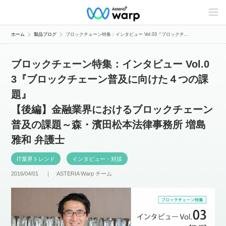
C
o
n
t
ホーム
製品ブログ
ブロックチェーン特集：インタビュー Vol.03『ブロックチ...
e
n
t
ブロックチェーン特集：インタビュー Vol.0
s
L
3『ブロックチェーン普及に向けた４つの課
i
n
題』
e
u
【後編】金融業界におけるブロックチェーン
p
普及の課題～森・濱田松本法律事務所 増島
雅和 弁護士
IT業界トレンド
インタビュー・対談
2016/04/01 ｜
ASTERIA Warp チーム