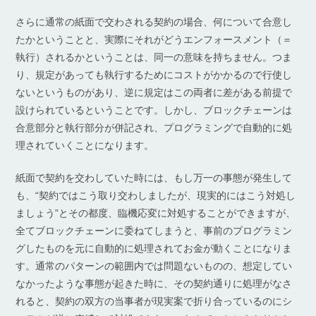
さらに通常の紙面で交わされる契約の場合、何について合意し
たかということと、実際にそれがどうエンフォースメント（＝
執行）されるかということは、同一の意味を持ちません。つま
り、規定があっても執行するためにコストがかかるので行使し
ないというものがあり、逆に規定はこの両者に差がある前提で
設けられているということです。しかし、ブロックチェーンは
合意部分と執行部分が併記され、プログラミングで自動的に処
理されていくことになります。
紙面で契約を交わしていた時には、もし万一の事態が発生して
も、“契約ではこう取り交わしましたが、現実的にはこう対処し
ましょう”とその都度、臨機応変に対処することができますが、
全てブロックチェーンに委ねてしまうと、事前のプログラミン
グしたものを元に自動的に処理されてお金が動くことになりま
す。通常のパターンの範囲内では問題ないものの、想定してい
なかったような事態が起きた時に、その契約通りに処理がなさ
れると、契約の双方の当事者が現実案で折り合っているのにシ