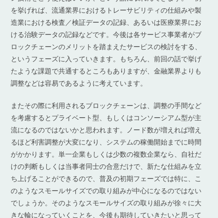
を挙げれば、流通業界におけるトレーサビリティの仕組みや製
造業における検査／検証データの記録、あるいは医療業界にお
ける治験データの記録などです。今後は各サービス事業者がブ
ロックチェーンのメリットを踏まえたサービスの検討をする、
というフェーズに入っていきます。もちろん、前回の話で挙げ
たような課題で共通するところもありますが、金融業界よりも
調整などは容易であるように考えています。
またその際に利用されるブロックチェーンは、調整の手間など
を考慮するとプライベート型、もしくはコンソーシアム型が主
流になるのではないかと思われます。ノード数が増えれば増え
るほど利害調整が大変になり、システムの稼働開始までに時間
がかかります。単一企業もしくは少数の複数企業なら、自社だ
けの判断もしくは当事者同士の合意だけで、新たな仕組みを立
ち上げることができるので、普及の初期フェーズでは特に、こ
のようなスモールサイズでの取り組みが中心になるのではない
でしょうか。そのようなスモールサイズの取り組みが徐々に大
きな輪になっていくことを、今後も期待していきたいと思って