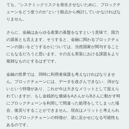
ても、“システミックリスクを発生させないために、ブロックチ
ェーンをどう使うのか”という観点から検討していかなければな
りません。
さらに、金融はあらゆる産業の基盤をなすという意味で、国力
の源泉とも言えます。そうすると、金融に関わるブロックチェ
ーンの扱いをどうするかについては、当然国家が関与すること
にもなるだろうと思います。その点も実装における課題をより
複雑なものとするはずです。
金融の世界では、同時に利用者保護も考えなければなりませ
ん。ブロックチェーンには、データを改ざんできない、消せな
いという特徴があり、これが今は大きなメリットとして捉えら
れていますが、もし金銭的な価値をAさんからBさんに動かす時
にブロックチェーンを利用して間違った処理をしてしまった場
合、後戻りすることができません。現在はメリットと考えられ
ているブロックチェーンの特徴が、逆に足かせになる可能性も
あるのです。