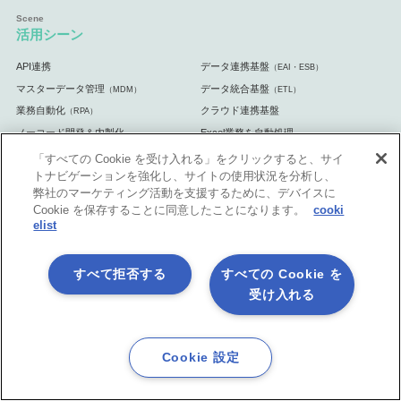
活用シーン
API連携
データ連携基盤
（EAI・ESB）
マスターデータ管理
データ統合基盤
（MDM）
（ETL）
業務自動化
クラウド連携基盤
（RPA）
ノーコード開発＆内製化
Excel業務を自動処理
マーケティング業務を自動化
自治体・官公庁向け
「すべての Cookie を受け入れる」をクリックすると、サイ
トナビゲーションを強化し、サイトの使用状況を分析し、
弊社のマーケティング活動を支援するために、デバイスに
Cookie を保存することに同意したことになります。
cooki
elist
体験してみよう
無料体験版
手ぶら de 体験 5日間
（クラウド版）
すべて拒否する
すべての Cookie を
じっくり 体験 30日間
ASTERIA Warp体験セミナー
（オンプレミス
受け入れる
版）
ASTERIA Warp Core体験セミナー
書籍プレゼント キャンペーン
Cookie 設定