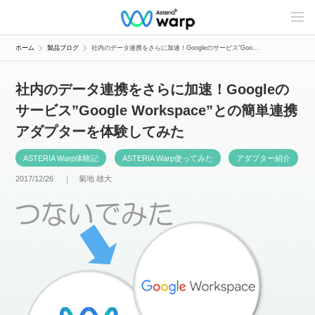
C
o
n
t
ホーム
製品ブログ
社内のデータ連携をさらに加速！Googleのサービス”Goo...
e
n
t
社内のデータ連携をさらに加速！Googleの
s
L
サービス”Google Workspace”との簡単連携
i
n
アダプターを体験してみた
e
u
p
ASTERIA Warp体験記
ASTERIA Warp使ってみた
アダプター紹介
2017/12/26 ｜
菊地 雄大