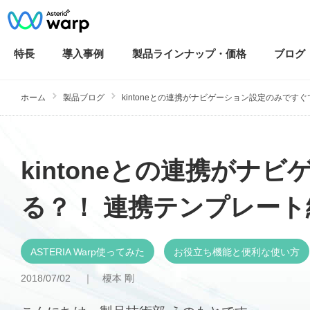
特長
導入
事例
製品ラインナップ・
価格
ブログ
ホーム
製品ブログ
kintoneとの連携がナビゲーション設定のみですぐで
kintoneとの連携がナ
る？！ 連携テンプレート
ASTERIA Warp使ってみた
お役立ち機能と便利な使い方
2018/07/02 ｜
榎本 剛