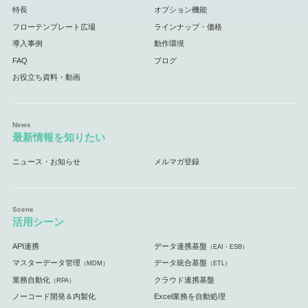
特長
オプション機能
フローテンプレート広場
ラインナップ・価格
導入事例
動作環境
FAQ
ブログ
お役立ち資料・動画
最新情報を知りたい
ニュース・お知らせ
メルマガ登録
活用シーン
API連携
データ連携基盤
（EAI・ESB）
マスターデータ管理
データ統合基盤
（MDM）
（ETL）
業務自動化
クラウド連携基盤
（RPA）
ノーコード開発＆内製化
Excel業務を自動処理