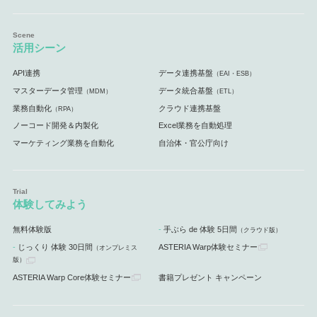
活用シーン
API連携
データ連携基盤
（EAI・ESB）
マスターデータ管理
データ統合基盤
（MDM）
（ETL）
業務自動化
クラウド連携基盤
（RPA）
ノーコード開発＆内製化
Excel業務を自動処理
マーケティング業務を自動化
自治体・官公庁向け
体験してみよう
無料体験版
手ぶら de 体験 5日間
（クラウド版）
じっくり 体験 30日間
ASTERIA Warp体験セミナー
（オンプレミス
版）
ASTERIA Warp Core体験セミナー
書籍プレゼント キャンペーン