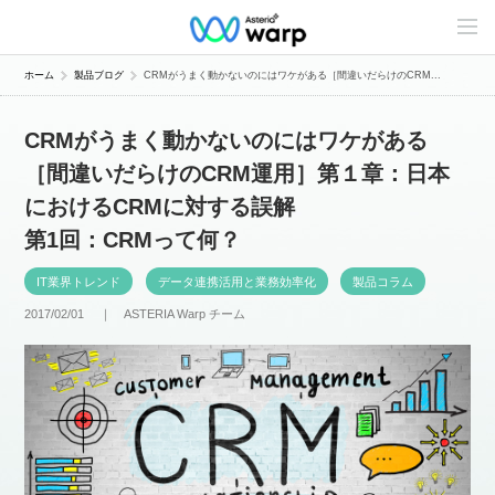
C
o
n
t
ホーム
製品ブログ
CRMがうまく動かないのにはワケがある［間違いだらけのCRM...
e
n
t
CRMがうまく動かないのにはワケがある
s
L
［間違いだらけのCRM運用］第１章：日本
i
n
におけるCRMに対する誤解
e
u
第1回：CRMって何？
p
IT業界トレンド
データ連携活用と業務効率化
製品コラム
2017/02/01 ｜
ASTERIA Warp チーム