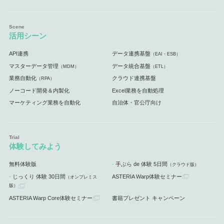
活用シーン
API連携
データ連携基盤
（EAI・ESB）
マスターデータ管理
データ統合基盤
（MDM）
（ETL）
業務自動化
クラウド連携基盤
（RPA）
ノーコード開発＆内製化
Excel業務を自動処理
マーケティング業務を自動化
自治体・官公庁向け
体験してみよう
無料体験版
手ぶら de 体験 5日間
（クラウド版）
じっくり 体験 30日間
ASTERIA Warp体験セミナー
（オンプレミス
版）
ASTERIA Warp Core体験セミナー
書籍プレゼント キャンペーン