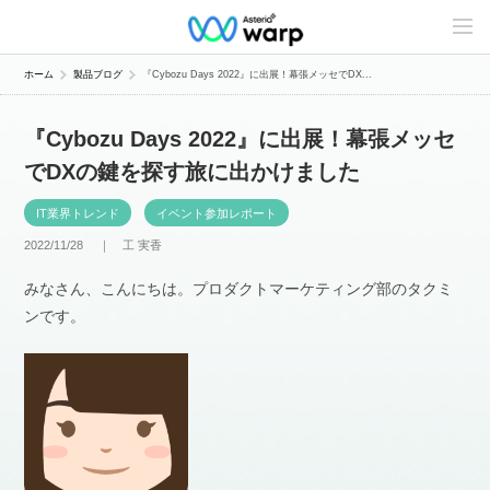
C
o
n
t
ホーム
製品ブログ
『Cybozu Days 2022』に出展！幕張メッセでDX...
e
n
t
『Cybozu Days 2022』に出展！幕張メッセ
s
L
でDXの鍵を探す旅に出かけました
i
n
e
IT業界トレンド
イベント参加レポート
u
p
2022/11/28 ｜
工 実香
みなさん、こんにちは。プロダクトマーケティング部のタクミ
ンです。