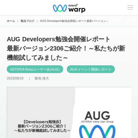
C
o
n
t
ホーム
製品ブログ
AUG Developers勉強会開催レポート最新バージョン...
e
n
t
AUG Developers勉強会開催レポート
s
L
最新バージョン2306ご紹介！～私たちが新
i
n
機能試してみました～
e
u
p
ASTERIA Warpユーザー会(AUG)
AUGイベント開催レポート
2023/08/18 ｜
菊地 雄大