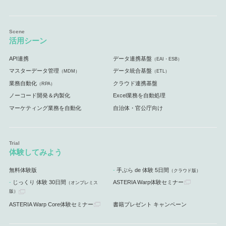
活用シーン
API連携
データ連携基盤
（EAI・ESB）
マスターデータ管理
データ統合基盤
（MDM）
（ETL）
業務自動化
クラウド連携基盤
（RPA）
ノーコード開発＆内製化
Excel業務を自動処理
マーケティング業務を自動化
自治体・官公庁向け
体験してみよう
無料体験版
手ぶら de 体験 5日間
（クラウド版）
じっくり 体験 30日間
ASTERIA Warp体験セミナー
（オンプレミス
版）
ASTERIA Warp Core体験セミナー
書籍プレゼント キャンペーン