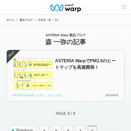
C
o
n
t
ホーム
製品ブログ
執筆者［森 一弥］
e
n
t
ASTERIA Warp 製品ブログ
s
森 一弥の記事
L
i
n
e
u
ASTERIA WarpでPM2.5のヒー
p
トマップを高速開発！
ASTERIA Warp使ってみた
つないでみた
2013/03/11
PAGE 8 / 8