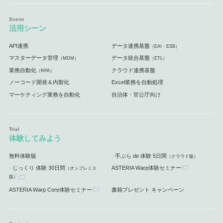
活用シーン
API連携
データ連携基盤
（EAI・ESB）
マスターデータ管理
データ統合基盤
（MDM）
（ETL）
業務自動化
クラウド連携基盤
（RPA）
ノーコード開発＆内製化
Excel業務を自動処理
マーケティング業務を自動化
自治体・官公庁向け
体験してみよう
無料体験版
手ぶら de 体験 5日間
（クラウド版）
じっくり 体験 30日間
ASTERIA Warp体験セミナー
（オンプレミス
版）
ASTERIA Warp Core体験セミナー
書籍プレゼント キャンペーン