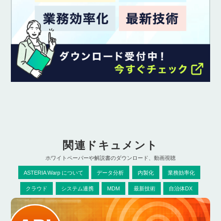
関連ドキュメント
ホワイトペーパーや解説書のダウンロード、動画視聴
ASTERIA Warp について
データ分析
内製化
業務効率化
クラウド
システム連携
MDM
最新技術
自治体DX