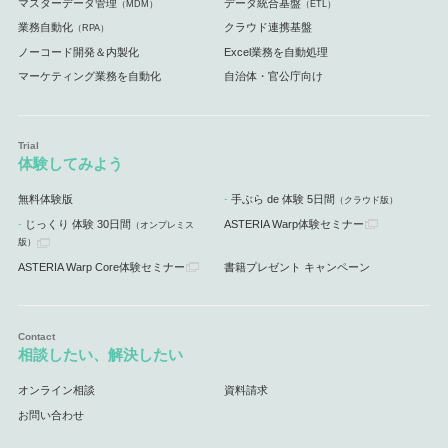
マスターデータ管理
データ統合基盤
（MDM）
（ETL）
業務自動化
クラウド連携基盤
（RPA）
ノーコード開発＆内製化
Excel業務を自動処理
マーケティング業務を自動化
自治体・官公庁向け
体験してみよう
無料体験版
手ぶら de 体験 5日間
（クラウド版）
じっくり 体験 30日間
ASTERIA Warp体験セミナー
（オンプレミス
版）
ASTERIA Warp Core体験セミナー
書籍プレゼント キャンペーン
相談したい、解決したい
オンライン相談
資料請求
お問い合わせ