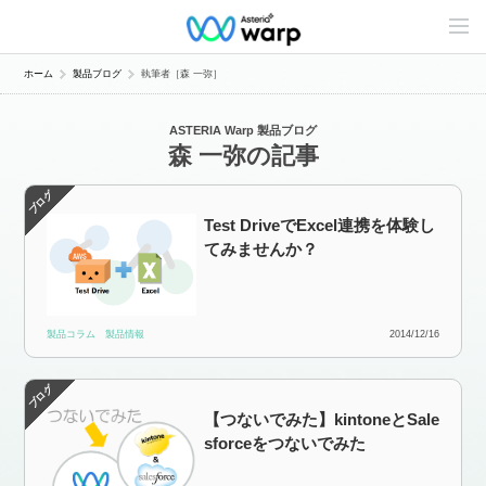
C
o
n
t
ホーム
製品ブログ
執筆者［森 一弥］
e
n
t
ASTERIA Warp 製品ブログ
s
森 一弥の記事
L
i
n
e
u
Test DriveでExcel連携を体験し
p
てみませんか？
製品コラム
製品情報
2014/12/16
【つないでみた】kintoneとSale
sforceをつないでみた