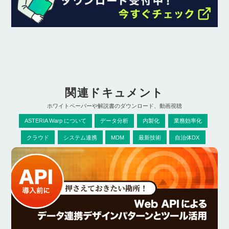
関連ドキュメント
ホワイトペーパーや解説書のダウンロード、動画視聴
ASTERIA Warp について
データ分析
内製化
業務効率化
クラウド
システム連携
MDM
最新技術
自治体DX