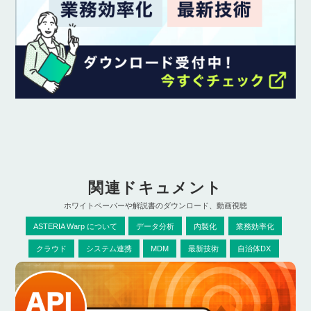
関連ドキュメント
ホワイトペーパーや解説書のダウンロード、動画視聴
ASTERIA Warp について
データ分析
内製化
業務効率化
クラウド
システム連携
MDM
最新技術
自治体DX