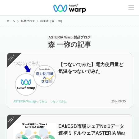
C
o
n
t
ホーム
製品ブログ
執筆者［森 一弥］
e
n
t
ASTERIA Warp 製品ブログ
s
森 一弥の記事
L
i
n
e
u
【つないでみた】電力使用量と
p
気温をつないでみた
ASTERIA Warp使ってみた
つないでみた
2014/08/25
EAI/ESB市場シェアNo.1データ
連携ミドルウェアASTERIA War