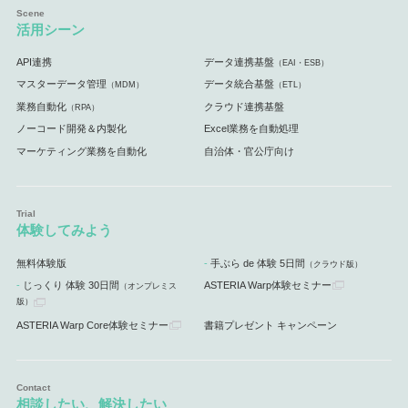
活用シーン
API連携
データ連携基盤
（EAI・ESB）
マスターデータ管理
データ統合基盤
（MDM）
（ETL）
業務自動化
クラウド連携基盤
（RPA）
ノーコード開発＆内製化
Excel業務を自動処理
マーケティング業務を自動化
自治体・官公庁向け
体験してみよう
無料体験版
手ぶら de 体験 5日間
（クラウド版）
じっくり 体験 30日間
ASTERIA Warp体験セミナー
（オンプレミス
版）
ASTERIA Warp Core体験セミナー
書籍プレゼント キャンペーン
相談したい、解決したい