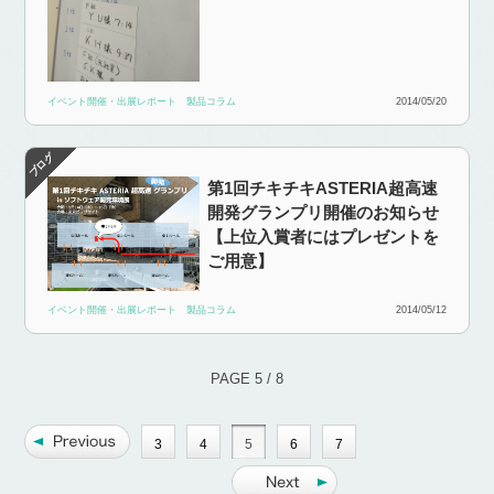
イベント開催・出展レポート
製品コラム
2014/05/20
第1回チキチキASTERIA超高速
開発グランプリ開催のお知らせ
【上位入賞者にはプレゼントを
ご用意】
イベント開催・出展レポート
製品コラム
2014/05/12
PAGE 5 / 8
3
4
5
6
7