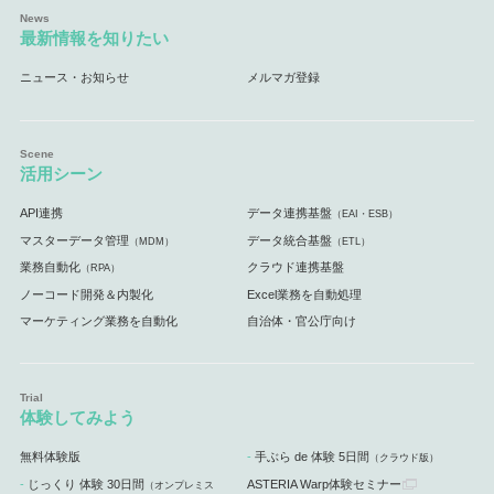
最新情報を知りたい
ニュース・お知らせ
メルマガ登録
活用シーン
API連携
データ連携基盤
（EAI・ESB）
マスターデータ管理
データ統合基盤
（MDM）
（ETL）
業務自動化
クラウド連携基盤
（RPA）
ノーコード開発＆内製化
Excel業務を自動処理
マーケティング業務を自動化
自治体・官公庁向け
体験してみよう
無料体験版
手ぶら de 体験 5日間
（クラウド版）
じっくり 体験 30日間
ASTERIA Warp体験セミナー
（オンプレミス