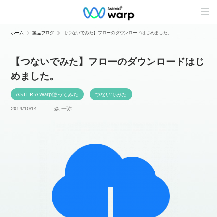
C
o
n
t
ホーム
製品ブログ
【つないでみた】フローのダウンロードはじめました。
e
n
t
【つないでみた】フローのダウンロードはじ
s
L
めました。
i
n
e
ASTERIA Warp使ってみた
つないでみた
u
p
2014/10/14 ｜
森 一弥