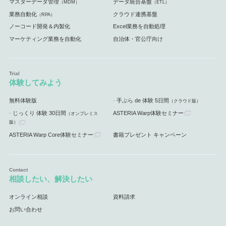
マスターデータ管理
データ統合基盤
（MDM）
（ETL）
業務自動化
クラウド連携基盤
（RPA）
ノーコード開発＆内製化
Excel業務を自動処理
マーケティング業務を自動化
自治体・官公庁向け
体験してみよう
無料体験版
手ぶら de 体験 5日間
（クラウド版）
じっくり 体験 30日間
ASTERIA Warp体験セミナー
（オンプレミス
版）
ASTERIA Warp Core体験セミナー
書籍プレゼント キャンペーン
相談したい、解決したい
オンライン相談
資料請求
お問い合わせ