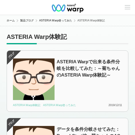
C
o
n
t
ホーム
製品ブログ
ASTERIA Warp使ってみた
ASTERIA Warp体験記
e
n
t
ASTERIA Warp体験記
s
L
i
n
e
ASTERIA Warpで出来る条件分
u
p
岐を比較してみた：～菊ちゃん
のASTERIA Warp体験記～
ASTERIA Warp体験記
ASTERIA Warp使ってみた
2019/12/11
データを条件分岐させてみた：