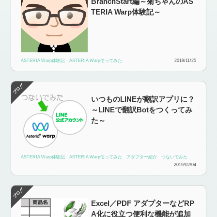
BranchStart編～菊ちゃんのAS
TERIA Warp体験記～
ASTERIA Warp体験記
ASTERIA Warp使ってみた
2019/11/25
いつものLINEが翻訳アプリに？
～LINEで翻訳Botをつくってみ
た～
ASTERIA Warp体験記
ASTERIA Warp使ってみた
アダプター紹介
つないでみた
2019/02/04
Excel／PDF アダプターなどRP
A化に役立つ便利な機能が追加