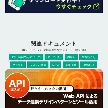
関連ドキュメント
ホワイトペーパーや解説書のダウンロード、動画視聴
ASTERIA Warp について
データ分析
内製化
業務効率化
クラウド
システム連携
MDM
最新技術
自治体DX