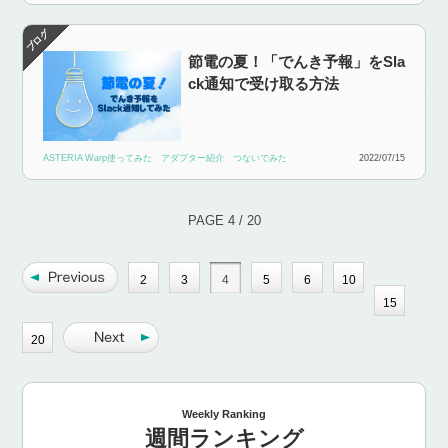
節電の夏！「でんき予報」をSla
ck通知で受け取る方法
ASTERIA Warp使ってみた
アダプター紹介
つないでみた
2022/07/15
PAGE 4 / 20
2
3
4
5
6
10
15
20
Weekly Ranking
週間ランキング