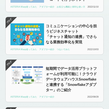
ASTERIA Warp使ってみた
アダプター紹介
お役立ち機能と便利な使い方
2022/11/10
コミュニケーションの中心を担
うビジネスチャット
「チャット通知の連携」でさら
なる業務効率化を実現
ASTERIA Warp使ってみた
アダプター紹介
つないでみた
2022/10/03
短期間でデータ活用プラットフ
ォームが利用可能に！クラウド
データウェアハウスSnowflake
と連携する「Snowflakeアダプ
ター」のご紹介
ASTERIA Warp使ってみた
アダプター紹介
2022/09/29