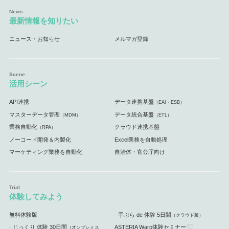
最新情報を知りたい
ニュース・お知らせ
メルマガ登録
活用シーン
API連携
データ連携基盤
（EAI・ESB）
マスターデータ管理
データ統合基盤
（MDM）
（ETL）
業務自動化
クラウド連携基盤
（RPA）
ノーコード開発＆内製化
Excel業務を自動処理
マーケティング業務を自動化
自治体・官公庁向け
体験してみよう
無料体験版
手ぶら de 体験 5日間
（クラウド版）
じっくり 体験 30日間
ASTERIA Warp体験セミナー
（オンプレミス