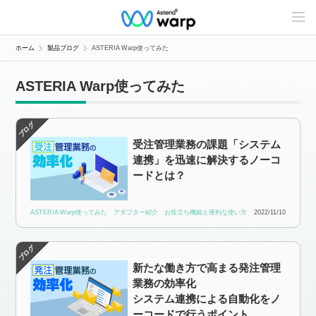
C
o
n
t
ホーム
製品ブログ
ASTERIA Warp使ってみた
e
n
t
ASTERIA Warp使ってみた
s
L
i
n
e
受注管理業務の課題「システム
u
p
連携」を迅速に解決するノーコ
ードとは？
ASTERIA Warp使ってみた
アダプター紹介
お役立ち機能と便利な使い方
2022/11/10
新たな働き方で高まる発注管理
業務の効率化
システム連携による自動化をノ
ーコードで行うポイント