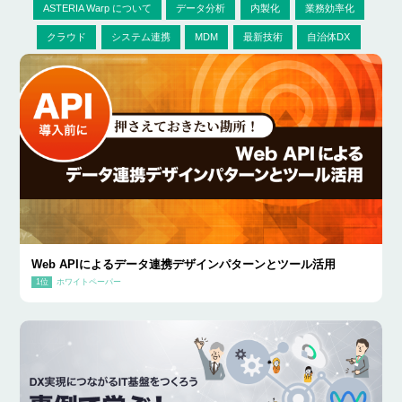
ASTERIA Warp について
データ分析
内製化
業務効率化
クラウド
システム連携
MDM
最新技術
自治体DX
Web APIによるデータ連携デザインパターンとツール活用
ホワイトペーパー