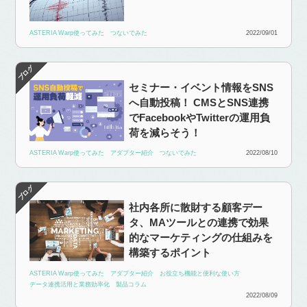
ASTERIA Warp使ってみた
つないでみた
2022/09/01
セミナー・イベント情報をSNS
へ自動投稿！ CMSとSNS連携
でFacebookやTwitterの運用負
荷を減らそう！
ASTERIA Warp使ってみた
アダプター紹介
つないでみた
2022/08/10
社内各所に散財する顧客デー
タ、MAツールとの連携で効果
的なマーケティングの仕組みを
構築するポイント
ASTERIA Warp使ってみた
アダプター紹介
お役立ち機能と便利な使い方
データ連携活用と業務効率化
製品コラム
2022/08/09