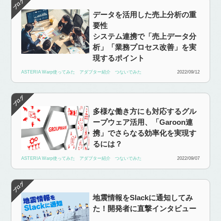
データを活用した売上分析の重
要性
システム連携で「売上データ分
析」「業務プロセス改善」を実
現するポイント
ASTERIA Warp使ってみた
アダプター紹介
つないでみた
2022/09/12
多様な働き方にも対応するグル
ープウェア活用、「Garoon連
携」でさらなる効率化を実現す
るには？
ASTERIA Warp使ってみた
アダプター紹介
つないでみた
2022/09/07
地震情報をSlackに通知してみ
た！開発者に直撃インタビュー