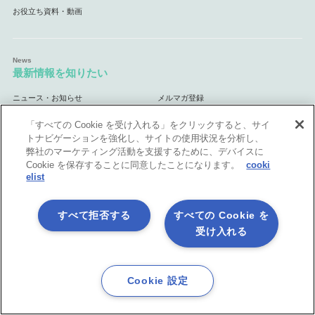
お役立ち資料・動画
最新情報を知りたい
ニュース・お知らせ
メルマガ登録
「すべての Cookie を受け入れる」をクリックすると、サイ
トナビゲーションを強化し、サイトの使用状況を分析し、
弊社のマーケティング活動を支援するために、デバイスに
活用シーン
Cookie を保存することに同意したことになります。
cooki
elist
API連携
データ連携基盤
（EAI・ESB）
マスターデータ管理
データ統合基盤
（MDM）
（ETL）
すべて拒否する
すべての Cookie を
業務自動化
クラウド連携基盤
（RPA）
受け入れる
ノーコード開発＆内製化
Excel業務を自動処理
マーケティング業務を自動化
自治体・官公庁向け
Cookie 設定
体験してみよう