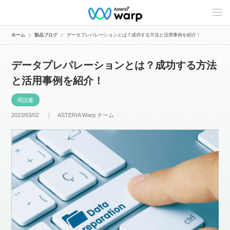
C
o
n
t
ホーム
製品ブログ
データプレパレーションとは？成功する方法と活用事例を紹介！
e
n
t
データプレパレーションとは？成功する方法
s
L
と活用事例を紹介！
i
n
e
用語集
u
p
2023/03/02 ｜
ASTERIA Warp チーム