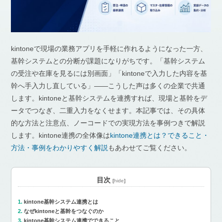
kintoneで現場の業務アプリを手軽に作れるようになった一方、
基幹システムとの分断が課題になりがちです。「基幹システム
の受注や在庫を見るには別画面」「kintoneで入力した内容を基
幹へ手入力し直している」——こうした声は多くの企業で共通
します。kintoneと基幹システムを連携すれば、現場と基幹をデ
ータでつなぎ、二重入力をなくせます。本記事では、その具体
的な方法と注意点、ノーコードでの実現方法を事例つきで解説
します。kintone連携の全体像は
kintone連携とは？できること・
方法・事例をわかりやすく解説
もあわせてご覧ください。
目次
[
hide
]
kintone基幹システム連携とは
なぜkintoneと基幹をつなぐのか
kintone基幹システム連携でできること