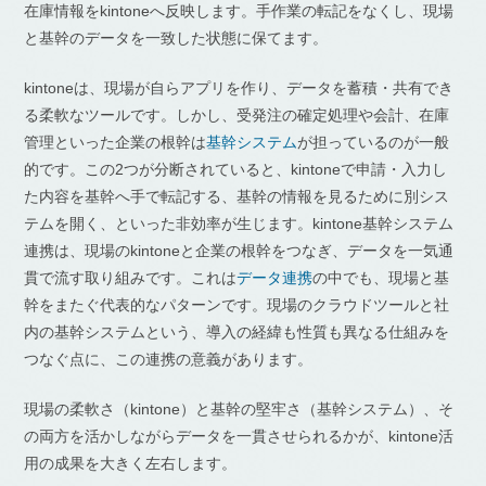
在庫情報をkintoneへ反映します。手作業の転記をなくし、現場
と基幹のデータを一致した状態に保てます。
kintoneは、現場が自らアプリを作り、データを蓄積・共有でき
る柔軟なツールです。しかし、受発注の確定処理や会計、在庫
管理といった企業の根幹は
基幹システム
が担っているのが一般
的です。この2つが分断されていると、kintoneで申請・入力し
た内容を基幹へ手で転記する、基幹の情報を見るために別シス
テムを開く、といった非効率が生じます。kintone基幹システム
連携は、現場のkintoneと企業の根幹をつなぎ、データを一気通
貫で流す取り組みです。これは
データ連携
の中でも、現場と基
幹をまたぐ代表的なパターンです。現場のクラウドツールと社
内の基幹システムという、導入の経緯も性質も異なる仕組みを
つなぐ点に、この連携の意義があります。
現場の柔軟さ（kintone）と基幹の堅牢さ（基幹システム）、そ
の両方を活かしながらデータを一貫させられるかが、kintone活
用の成果を大きく左右します。