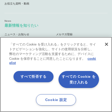
お役立ち資料・動画
最新情報を知りたい
ニュース・お知らせ
メルマガ登録
「すべての Cookie を受け入れる」をクリックすると、サイ
トナビゲーションを強化し、サイトの使用状況を分析し、
弊社のマーケティング活動を支援するために、デバイスに
活用シーン
Cookie を保存することに同意したことになります。
cooki
elist
API連携
データ連携基盤
（EAI・ESB）
マスターデータ管理
データ統合基盤
（MDM）
（ETL）
すべて拒否する
すべての Cookie を
業務自動化
クラウド連携基盤
（RPA）
受け入れる
ノーコード開発＆内製化
Excel業務を自動処理
マーケティング業務を自動化
自治体・官公庁向け
Cookie 設定
体験してみよう