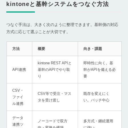
kintoneと基幹システムをつなぐ方法
つなぐ手法は、大きく次のように整理できます。基幹側の対応
方式に応じて選ぶことが大切です。
方法
概要
向き・課題
kintone REST APIと
即時性に向く。基
API連携
基幹のAPIでやり取
幹がAPIを備える必
り
要
CSV・
CSV等で受注・マス
既存を変えにく
ファイ
タを受け渡し
い。バッチ中心
ル連携
データ
ノーコードで双方
多方式・継続運用
連携ツ
向・変換を構築
に強い