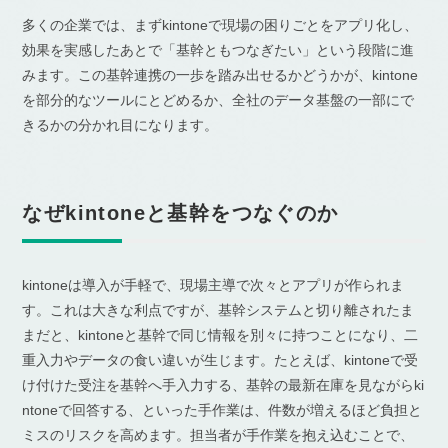
多くの企業では、まずkintoneで現場の困りごとをアプリ化し、
効果を実感したあとで「基幹ともつなぎたい」という段階に進
みます。この基幹連携の一歩を踏み出せるかどうかが、kintone
を部分的なツールにとどめるか、全社のデータ基盤の一部にで
きるかの分かれ目になります。
なぜkintoneと基幹をつなぐのか
kintoneは導入が手軽で、現場主導で次々とアプリが作られま
す。これは大きな利点ですが、基幹システムと切り離されたま
まだと、kintoneと基幹で同じ情報を別々に持つことになり、二
重入力やデータの食い違いが生じます。たとえば、kintoneで受
け付けた受注を基幹へ手入力する、基幹の最新在庫を見ながらki
ntoneで回答する、といった手作業は、件数が増えるほど負担と
ミスのリスクを高めます。担当者が手作業を抱え込むことで、