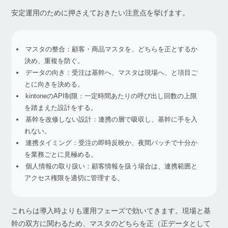
安定運用のために押さえておきたい注意点を挙げます。
マスタの整合：顧客・商品マスタを、どちらを正とするか
決め、重複を防ぐ。
データの向き：受注は基幹へ、マスタは現場へ、と項目ご
とに向きを決める。
kintoneのAPI制限：一定時間あたりの呼び出し回数の上限
を踏まえた設計をする。
基幹を改修しない設計：連携の層で吸収し、基幹に手を入
れない。
連携タイミング：受注の即時反映か、夜間バッチで十分か
を業務ごとに見極める。
個人情報の取り扱い：顧客情報を扱う場合は、連携範囲と
アクセス権限を適切に管理する。
これらは導入時よりも運用フェーズで効いてきます。現場と基
幹の双方に関わるため、マスタのどちらを正（正データとして