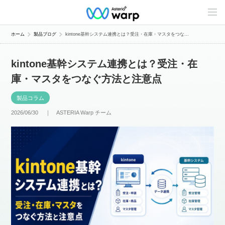
C
o
n
t
ホーム
製品ブログ
kintone基幹システム連携とは？受注・在庫・マスタをつな...
e
n
t
kintone基幹システム連携とは？受注・在
s
L
庫・マスタをつなぐ方法と注意点
i
n
e
製品コラム
u
p
2026/06/30 ｜
ASTERIA Warp チーム