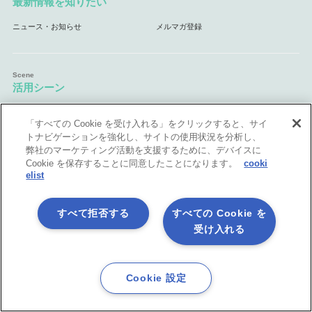
最新情報を知りたい
ニュース・お知らせ
メルマガ登録
活用シーン
API連携
データ連携基盤
（EAI・ESB）
「すべての Cookie を受け入れる」をクリックすると、サイ
マスターデータ管理
データ統合基盤
（MDM）
（ETL）
トナビゲーションを強化し、サイトの使用状況を分析し、
業務自動化
クラウド連携基盤
（RPA）
弊社のマーケティング活動を支援するために、デバイスに
Cookie を保存することに同意したことになります。
cooki
ノーコード開発＆内製化
Excel業務を自動処理
elist
マーケティング業務を自動化
自治体・官公庁向け
すべて拒否する
すべての Cookie を
受け入れる
体験してみよう
無料体験版
手ぶら de 体験 5日間
（クラウド版）
Cookie 設定
じっくり 体験 30日間
ASTERIA Warp体験セミナー
（オンプレミス
版）