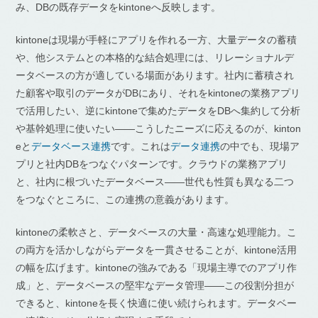
み、DBの既存データをkintoneへ反映します。
kintoneは現場が手軽にアプリを作れる一方、大量データの蓄積
や、他システムとの本格的な結合処理には、リレーショナルデ
ータベースの方が適している場面があります。社内に蓄積され
た顧客や取引のデータがDBにあり、それをkintoneの業務アプリ
で活用したい、逆にkintoneで集めたデータをDBへ集約して分析
や基幹処理に使いたい——こうしたニーズに応えるのが、kinton
eと
データベース連携
です。これは
データ連携
の中でも、現場ア
プリと社内DBをつなぐパターンです。クラウドの業務アプリ
と、社内に根づいたデータベース——世代も性質も異なる二つ
をつなぐところに、この連携の意義があります。
kintoneの柔軟さと、データベースの大量・高速な処理能力。こ
の両方を活かしながらデータを一貫させることが、kintone活用
の幅を広げます。kintoneの強みである「現場主導でのアプリ作
成」と、データベースの堅牢なデータ管理——この役割分担が
できると、kintoneを長く快適に使い続けられます。データベー