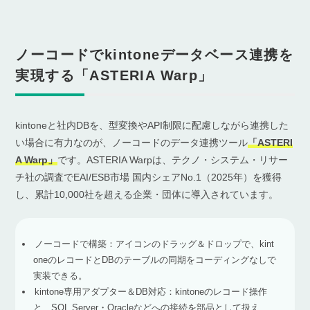
ノーコードでkintoneデータベース連携を
実現する「ASTERIA Warp」
kintoneと社内DBを、型変換やAPI制限に配慮しながら連携した
い場合に有力なのが、ノーコードのデータ連携ツール
「ASTERI
A Warp」
です。ASTERIA Warpは、テクノ・システム・リサー
チ社の調査でEAI/ESB市場 国内シェアNo.1（2025年）を獲得
し、累計10,000社を超える企業・団体に導入されています。
ノーコードで構築：アイコンのドラッグ＆ドロップで、kint
oneのレコードとDBのテーブルの同期をコーディングなしで
実装できる。
kintone専用アダプター＆DB対応：kintoneのレコード操作
と、SQL Server・Oracleなどへの接続を部品として扱え