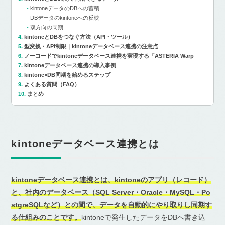
kintoneデータのDBへの蓄積
DBデータのkintoneへの反映
双方向の同期
kintoneとDBをつなぐ方法（API・ツール）
型変換・API制限｜kintoneデータベース連携の注意点
ノーコードでkintoneデータベース連携を実現する「ASTERIA Warp」
kintoneデータベース連携の導入事例
kintone×DB同期を始めるステップ
よくある質問（FAQ）
まとめ
kintoneデータベース連携とは
kintoneデータベース連携とは、kintoneのアプリ（レコード）
と、社内のデータベース（SQL Server・Oracle・MySQL・Po
stgreSQLなど）との間で、データを自動的にやり取りし同期す
る仕組みのことです。
kintoneで発生したデータをDBへ書き込