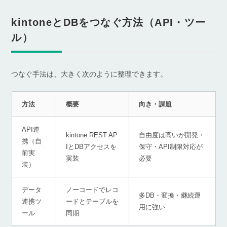
kintoneとDBをつなぐ方法（API・ツー
ル）
つなぐ手法は、大きく次のように整理できます。
方法
概要
向き・課題
API連
kintone REST AP
自由度は高いが開発・
携（自
IとDBアクセスを
保守・API制限対応が
前実
実装
必要
装）
データ
ノーコードでレコ
多DB・変換・継続運
連携ツ
ードとテーブルを
用に強い
ール
同期