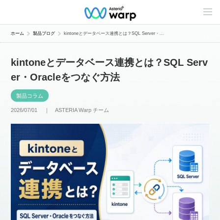
C
o
n
t
ホーム
製品ブログ
kintoneとデータベース連携とは？SQL Server・...
e
n
t
kintoneとデータベース連携とは？SQL Serv
s
L
er・Oracleをつなぐ方法
i
n
e
製品コラム
u
p
2026/07/01 ｜
ASTERIA Warp チーム