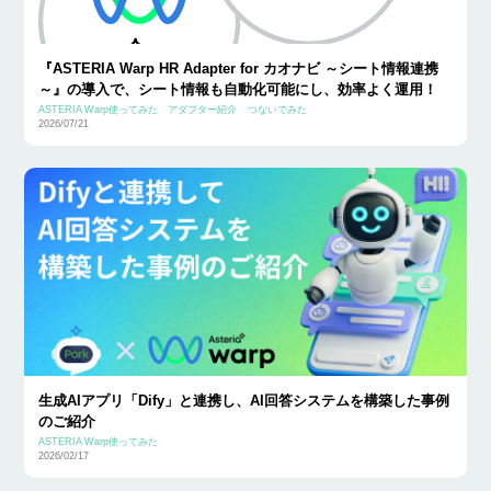
『ASTERIA Warp HR Adapter for カオナビ ～シート情報連携
～』の導入で、シート情報も自動化可能にし、効率よく運用！
ASTERIA Warp使ってみた
アダプター紹介
つないでみた
2026/07/21
生成AIアプリ「Dify」と連携し、AI回答システムを構築した事例
のご紹介
ASTERIA Warp使ってみた
2026/02/17