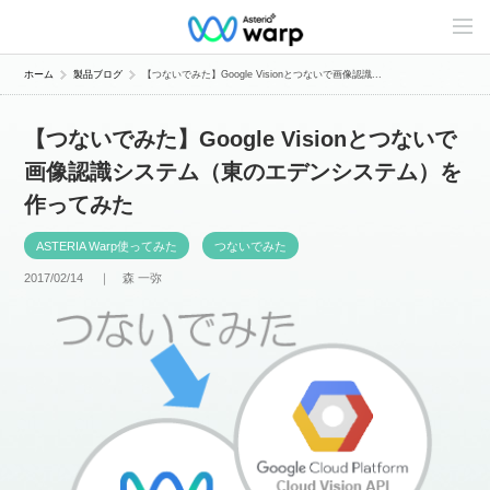
C
o
n
t
ホーム
製品ブログ
【つないでみた】Google Visionとつないで画像認識...
e
n
t
【つないでみた】Google Visionとつないで
s
L
画像認識システム（東のエデンシステム）を
i
n
作ってみた
e
u
p
ASTERIA Warp使ってみた
つないでみた
2017/02/14 ｜
森 一弥