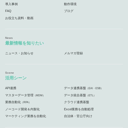
導入事例
動作環境
FAQ
ブログ
お役立ち資料・動画
最新情報を知りたい
ニュース・お知らせ
メルマガ登録
活用シーン
API連携
データ連携基盤
（EAI・ESB）
マスターデータ管理
データ統合基盤
（MDM）
（ETL）
業務自動化
クラウド連携基盤
（RPA）
ノーコード開発＆内製化
Excel業務を自動処理
マーケティング業務を自動化
自治体・官公庁向け