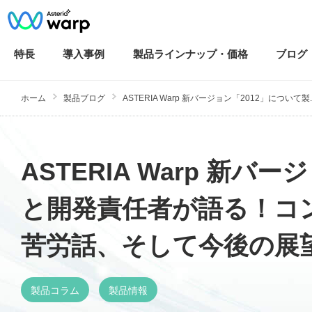
特長
導入
事例
製品ラインナップ・
価格
ブログ
ホーム
製品ブログ
ASTERIA Warp 新バージョン「2012」について製..
ASTERIA Warp 新
と開発責任者が語る！コ
苦労話、そして今後の展
製品コラム
製品情報