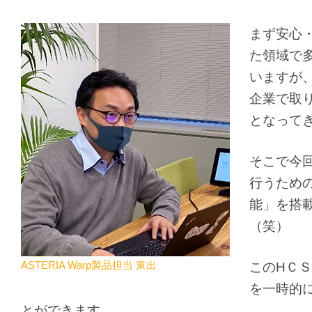
まず安心・安
た領域で
いますが
企業で取
となって
そこで今
行うため
能」を搭
（笑）
ASTERIA Warp製品担当 東出
このHＣＳ
を一時的
とができます。