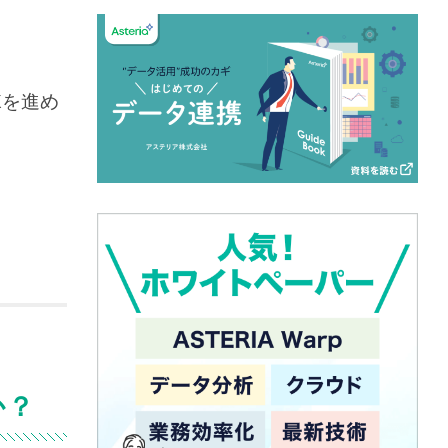
Xを進め
か？