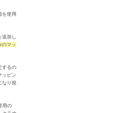
能を使用
を追加し
erのマッ
定するの
マッピン
になり視
専用の