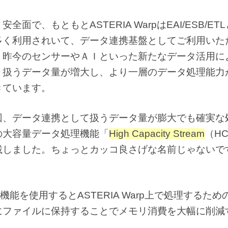
全面で、もともとASTERIA WarpはEAI/ESB/ET
多く利用されいて、データ連携基盤としてご利用いた
、昨今のセンサーやＡＩといった新たなデータ活用に
り扱うデータ量が増大し、より一層のデータ処理能力
きています。
回、データ連携として扱うデータ量が膨大でも確実な
の大容量データ処理機能「
High Capacity Stream
（H
載しました。ちょっとカッコ良さげな名前じゃないで
機能を使用するとASTERIA Warp上で処理するため
にファイルに保持することでメモリ消費を大幅に削減