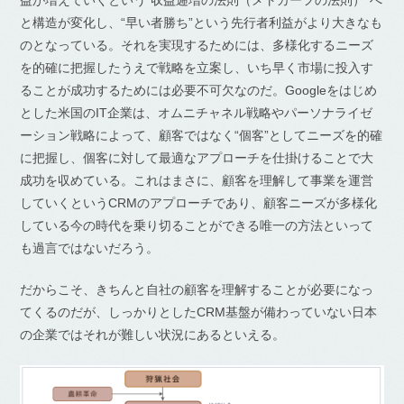
益が増えていくという“収益逓増の法則（メトカーフの法則）”へ
と構造が変化し、“早い者勝ち”という先行者利益がより大きなも
のとなっている。それを実現するためには、多様化するニーズ
を的確に把握したうえで戦略を立案し、いち早く市場に投入す
ることが成功するためには必要不可欠なのだ。Googleをはじめ
とした米国のIT企業は、オムニチャネル戦略やパーソナライゼ
ーション戦略によって、顧客ではなく“個客”としてニーズを的確
に把握し、個客に対して最適なアプローチを仕掛けることで大
成功を収めている。これはまさに、顧客を理解して事業を運営
していくというCRMのアプローチであり、顧客ニーズが多様化
している今の時代を乗り切ることができる唯一の方法といって
も過言ではないだろう。
だからこそ、きちんと自社の顧客を理解することが必要になっ
てくるのだが、しっかりとしたCRM基盤が備わっていない日本
の企業ではそれが難しい状況にあるといえる。