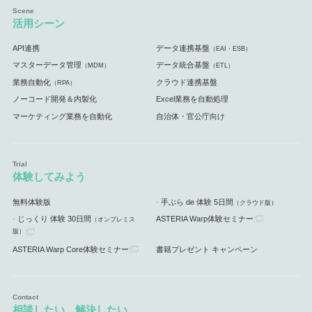
活用シーン
API連携
データ連携基盤
（EAI・ESB）
マスターデータ管理
データ統合基盤
（MDM）
（ETL）
業務自動化
クラウド連携基盤
（RPA）
ノーコード開発＆内製化
Excel業務を自動処理
マーケティング業務を自動化
自治体・官公庁向け
体験してみよう
無料体験版
手ぶら de 体験 5日間
（クラウド版）
じっくり 体験 30日間
ASTERIA Warp体験セミナー
（オンプレミス
版）
ASTERIA Warp Core体験セミナー
書籍プレゼント キャンペーン
相談したい、解決したい