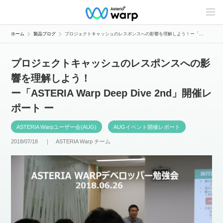
C
o
n
t
ホーム
製品ブログ
プロジェクトキャッシュのレスポンスへの影響を理解しよう！ー「...
e
n
t
プロジェクトキャッシュのレスポンスへの影
s
L
響を理解しよう！
i
n
ー「ASTERIA Warp Deep Dive 2nd」開催レ
e
u
ポート ー
p
ASTERIA Warpユーザー会(AUG)
AUGイベント開催レポート
2018/07/18 ｜
ASTERIA Warp チーム