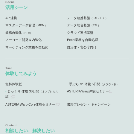
活用シーン
API連携
データ連携基盤
（EAI・ESB）
マスターデータ管理
データ統合基盤
（MDM）
（ETL）
業務自動化
クラウド連携基盤
（RPA）
ノーコード開発＆内製化
Excel業務を自動処理
マーケティング業務を自動化
自治体・官公庁向け
体験してみよう
無料体験版
手ぶら de 体験 5日間
（クラウド版）
じっくり 体験 30日間
ASTERIA Warp体験セミナー
（オンプレミス
版）
ASTERIA Warp Core体験セミナー
書籍プレゼント キャンペーン
相談したい、解決したい