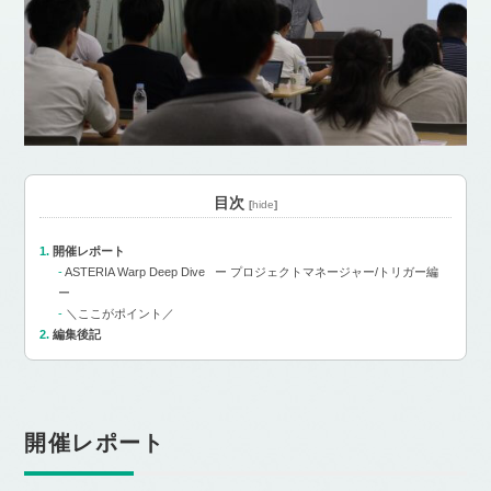
目次
[
hide
]
開催レポート
ASTERIA Warp Deep Dive ー プロジェクトマネージャー/トリガー編
ー
＼ここがポイント／
編集後記
開催レポート