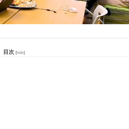
目次
[
hide
]