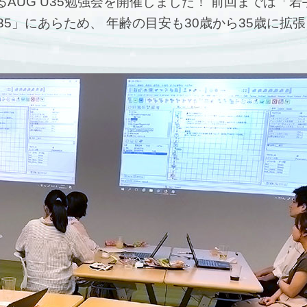
るAUG U35勉強会を開催しました！ 前回までは「若
5」にあらため、 年齢の目安も30歳から35歳に拡