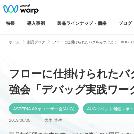
特長
導入
事例
製品ラインナップ・
価格
ブログ
ホーム
製品ブログ
フローに仕掛けられたバグをみつけよう！AUG U35 
フローに仕掛けられたバグ
強会「デバッグ実践ワー
ASTERIA Warpユーザー会(AUG)
AUGイベント開催レポー
2019/08/05 ｜
大木 菜生