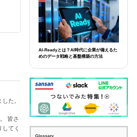
AI-Readyとは？AI時代に企業が備えるた
めのデータ戦略と基盤構築の方法
ました。
。 皆さ
りしてく
Glossary