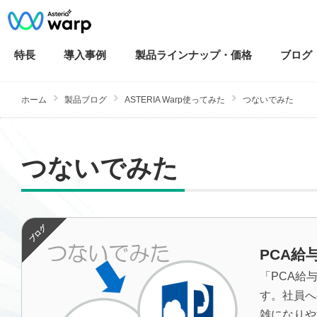
特長
導入
事例
製品ラインナップ・
価格
ブログ
ホーム
製品ブログ
ASTERIA Warp使ってみた
つないでみた
つないでみた
PCA
「PCA給
す。社員へ
雑になりや