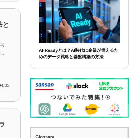
法と
与
AI-Readyとは？AI時代に企業が備えるた
し
めのデータ戦略と基盤構築の方法
04/03
ラ
Glossary