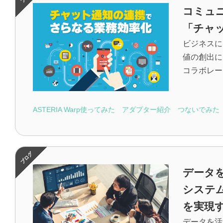
コミュ
「チャ
ビジネスに
値の創出に
コラボレー
ASTERIA Warp使ってみた
アダプター紹介
つないでみた
データ
システ
を実現
データを活