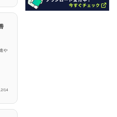
善
推進や
12/14