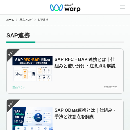
C
o
n
t
ホーム
製品ブログ
SAP連携
e
n
t
SAP連携
s
L
i
n
e
SAP RFC・BAPI連携とは｜仕
u
p
組みと使い分け・注意点を解説
製品コラム
2026/07/01
SAP OData連携とは｜仕組み・
手法と注意点を解説