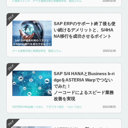
IT業界トレンド
データ連携活用と業務効率化
製品コラム
2026/03/26
SAP ERPのサポート終了後も使
い続けるデメリットと、S/4HA
NA移行を成功させるポイント
データ連携活用と業務効率化
製品コラム
2025/11/28
SAP S/4 HANAとBusiness b-ri
dgeをASTERIA Warpでつない
でみた！
ノーコードによるスピード業務
改善を実現
ASTERIA Warp使ってみた
アダプター紹介
つないでみた
2021/08/25