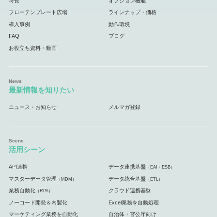
特長
オプション機能
フローテンプレート広場
ラインナップ・価格
導入事例
動作環境
FAQ
ブログ
お役立ち資料・動画
最新情報を知りたい
ニュース・お知らせ
メルマガ登録
活用シーン
API連携
データ連携基盤
（EAI・ESB）
マスターデータ管理
データ統合基盤
（MDM）
（ETL）
業務自動化
クラウド連携基盤
（RPA）
ノーコード開発＆内製化
Excel業務を自動処理
マーケティング業務を自動化
自治体・官公庁向け