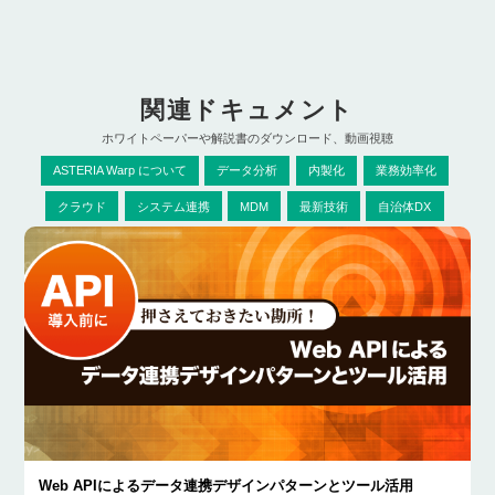
関連ドキュメント
ホワイトペーパーや解説書のダウンロード、動画視聴
ASTERIA Warp について
データ分析
内製化
業務効率化
クラウド
システム連携
MDM
最新技術
自治体DX
Web APIによるデータ連携デザインパターンとツール活用