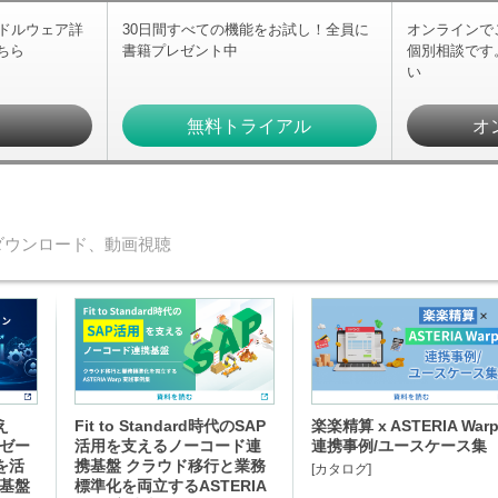
ミドルウェア詳
30日間すべての機能をお試し！全員に
オンラインで
ちら
書籍プレゼント中
個別相談です
い
求
無料トライアル
オ
ダウンロード、動画視聴
え
Fit to Standard時代のSAP
楽楽精算 x ASTERIA War
イゼー
活用を支えるノーコード連
連携事例/ユースケース集
を活
携基盤 クラウド移行と業務
[カタログ]
携基盤
標準化を両立するASTERIA