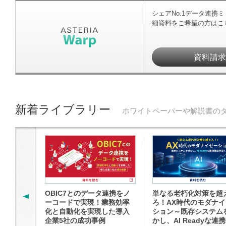
シェアNo.1データ連携
細資料をご希望の方はこ
資料請
新着ライブラリー
ホワイトペーパーや解説書の
OBIC7とのデータ連携をノ
単なる老朽化対策を超
ーコードで実現！業務効率
ろ！AX時代のモダナ
化と自動化を実現した導入
ション～既存システム
企業5社の成功事例
かし、AI Readyな連