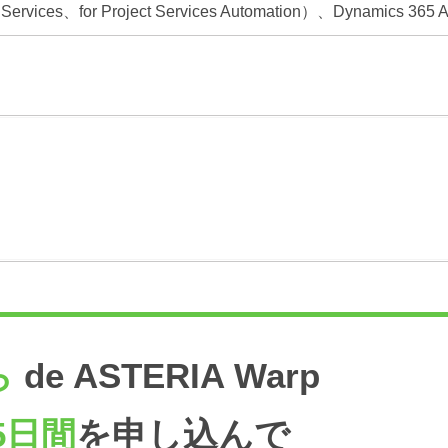
d Services、for Project Services Automation）、Dynamics 365 A
ら
de ASTERIA Warp
5日間
を申し込んで