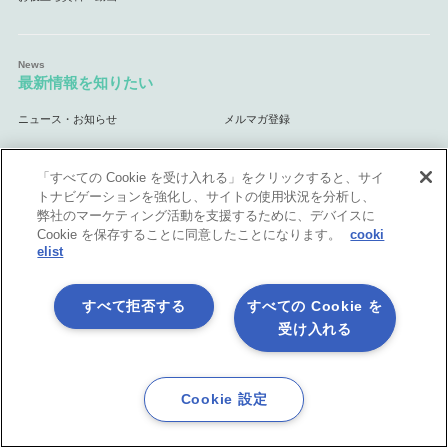
最新情報を知りたい
ニュース・お知らせ
メルマガ登録
「すべての Cookie を受け入れる」をクリックすると、サイ
トナビゲーションを強化し、サイトの使用状況を分析し、
活用シーン
弊社のマーケティング活動を支援するために、デバイスに
Cookie を保存することに同意したことになります。
cooki
API連携
データ連携基盤
（EAI・ESB）
elist
マスターデータ管理
データ統合基盤
（MDM）
（ETL）
業務自動化
クラウド連携基盤
（RPA）
すべて拒否する
すべての Cookie を
ノーコード開発＆内製化
Excel業務を自動処理
受け入れる
マーケティング業務を自動化
自治体・官公庁向け
Cookie 設定
体験してみよう