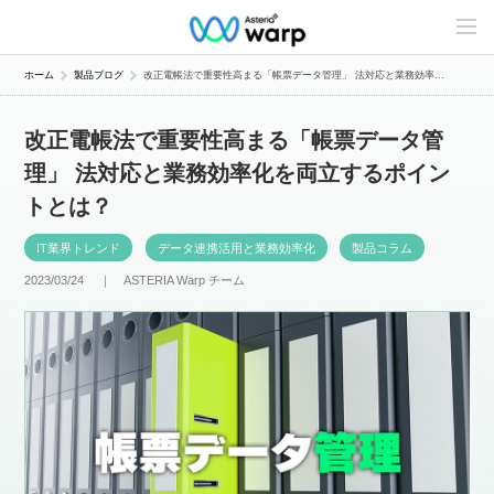
C
o
n
t
ホーム
製品ブログ
改正電帳法で重要性高まる「帳票データ管理」 法対応と業務効率...
e
n
t
改正電帳法で重要性高まる「帳票データ管
s
L
理」 法対応と業務効率化を両立するポイン
i
n
トとは？
e
u
p
IT業界トレンド
データ連携活用と業務効率化
製品コラム
2023/03/24 ｜
ASTERIA Warp チーム