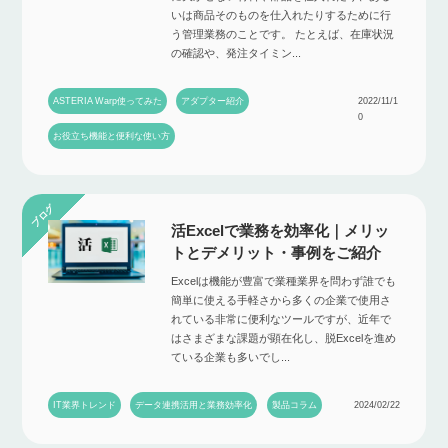
いは商品そのものを仕入れたりするために行
う管理業務のことです。 たとえば、在庫状況
の確認や、発注タイミン...
ASTERIA Warp使ってみた
アダプター紹介
2022/11/1
0
お役立ち機能と便利な使い方
活Excelで業務を効率化｜メリッ
トとデメリット・事例をご紹介
Excelは機能が豊富で業種業界を問わず誰でも
簡単に使える手軽さから多くの企業で使用さ
れている非常に便利なツールですが、近年で
はさまざまな課題が顕在化し、脱Excelを進め
ている企業も多いでし...
IT業界トレンド
データ連携活用と業務効率化
製品コラム
2024/02/22