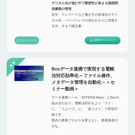
デジタル化が進む中で重要性が高まる国税関
係書類の管理
近年、テレワークなど働き方の多様化やデジ
タル化、ペーパーレスの流れがさらに加速す
る中、今まで紙文書...
資料ダウンロード
ホワイトペーパー
Boxデータ連携で実現する電帳
法対応効率化～ファイル操作、
メタデータ管理を自動化～＜セ
ミナー動画＞
データ連携ツール「ASTERIA Warp」とBoxの
組み合わせで、電帳法対応をより「ラク」
に、「スムーズ」に、「低コスト」で実現可
能です。
既存の業務プロセスを変えない、業務負荷の
少な...