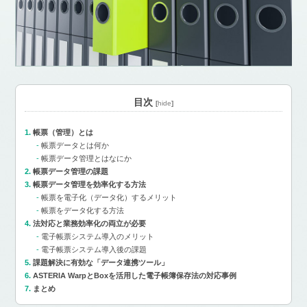
目次
[
hide
]
帳票（管理）とは
帳票データとは何か
帳票データ管理とはなにか
帳票データ管理の課題
帳票データ管理を効率化する方法
帳票を電子化（データ化）するメリット
帳票をデータ化する方法
法対応と業務効率化の両立が必要
電子帳票システム導入のメリット
電子帳票システム導入後の課題
課題解決に有効な「データ連携ツール」
ASTERIA WarpとBoxを活用した電子帳簿保存法の対応事例
まとめ