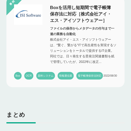
Boxを活用し短期間で電子帳簿
保存法に対応［株式会社アイ・
エス・アイソフトウェアー］
ファイルの保存からメタデータの付与まで一
連の業務を自動化
株式会社アイ・エス・アイソフトウェアー
は、“繋ぐ、繋がる”ITで高生産性を実現するソ
リューションをトータルで提供するIT企業。
同社では、日々発生する受発注関連書類を紙
で管理していたが、2022年に改正...
Box
OCR
基幹システム
情報通信業
電子帳簿保存法対応
2022/08/30
まとめ