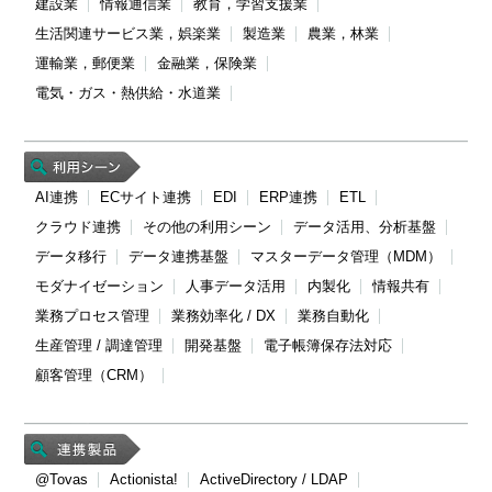
建設業
情報通信業
教育，学習支援業
生活関連サービス業，娯楽業
製造業
農業，林業
運輸業，郵便業
金融業，保険業
電気・ガス・熱供給・水道業
AI連携
ECサイト連携
EDI
ERP連携
ETL
クラウド連携
その他の利用シーン
データ活用、分析基盤
データ移行
データ連携基盤
マスターデータ管理（MDM）
モダナイゼーション
人事データ活用
内製化
情報共有
業務プロセス管理
業務効率化 / DX
業務自動化
生産管理 / 調達管理
開発基盤
電子帳簿保存法対応
顧客管理（CRM）
@Tovas
Actionista!
ActiveDirectory / LDAP