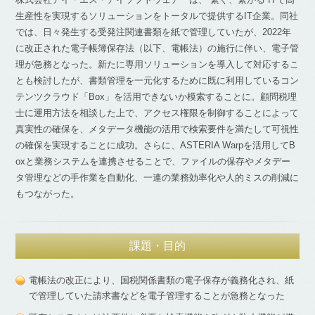
生産性を実現するソリューションをトータルで提供するIT企業。同社
では、日々発生する受発注関連書類を紙で管理していたが、2022年
に改正された電子帳簿保存法（以下、電帳法）の施行に伴い、電子管
理が急務となった。新たに専用ソリューションを導入して対応するこ
とも検討したが、書類管理を一元化するために既に利用しているコン
テンツクラウド「Box」を活用できないか模索することに。顧問税理
士に運用方法を相談した上で、アクセス権限を制御することによって
真実性の確保を、メタデータ機能の活用で検索要件を満たして可視性
の確保を実現することに成功。さらに、ASTERIA Warpを活用してB
oxと業務システムを連携させることで、ファイルの保存やメタデー
タ管理などの手作業を自動化、一連の業務効率化や人的ミスの削減に
もつながった。
課題・目的
電帳法の改正により、国税関係書類の電子保存が義務化され、紙
で管理していた請求書などを電子管理することが急務となった