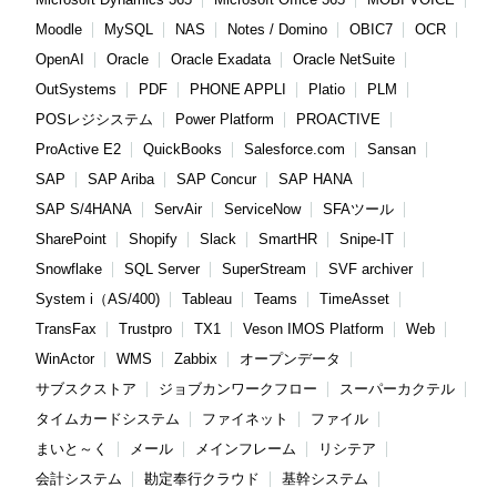
Moodle
MySQL
NAS
Notes / Domino
OBIC7
OCR
OpenAI
Oracle
Oracle Exadata
Oracle NetSuite
OutSystems
PDF
PHONE APPLI
Platio
PLM
POSレジシステム
Power Platform
PROACTIVE
ProActive E2
QuickBooks
Salesforce.com
Sansan
SAP
SAP Ariba
SAP Concur
SAP HANA
SAP S/4HANA
ServAir
ServiceNow
SFAツール
SharePoint
Shopify
Slack
SmartHR
Snipe-IT
Snowflake
SQL Server
SuperStream
SVF archiver
System i（AS/400)
Tableau
Teams
TimeAsset
TransFax
Trustpro
TX1
Veson IMOS Platform
Web
WinActor
WMS
Zabbix
オープンデータ
サブスクストア
ジョブカンワークフロー
スーパーカクテル
タイムカードシステム
ファイネット
ファイル
まいと～く
メール
メインフレーム
リシテア
会計システム
勘定奉行クラウド
基幹システム