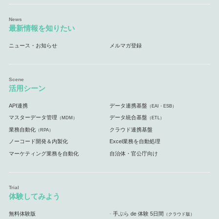
最新情報を知りたい
ニュース・お知らせ
メルマガ登録
活用シーン
API連携
データ連携基盤
（EAI・ESB）
マスターデータ管理
データ統合基盤
（MDM）
（ETL）
業務自動化
クラウド連携基盤
（RPA）
ノーコード開発＆内製化
Excel業務を自動処理
マーケティング業務を自動化
自治体・官公庁向け
体験してみよう
無料体験版
手ぶら de 体験 5日間
（クラウド版）