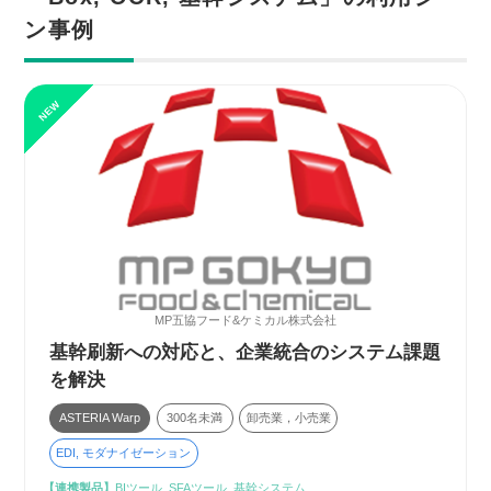
ン事例
MP五協フード&ケミカル株式会社
基幹刷新への対応と、企業統合のシステム課題
を解決
ASTERIA Warp
300名未満
卸売業，小売業
EDI, モダナイゼーション
【連携製品】
BIツール, SFAツール, 基幹システム