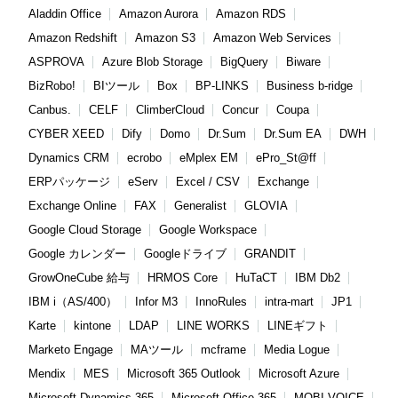
Aladdin Office
Amazon Aurora
Amazon RDS
Amazon Redshift
Amazon S3
Amazon Web Services
ASPROVA
Azure Blob Storage
BigQuery
Biware
BizRobo!
BIツール
Box
BP-LINKS
Business b-ridge
Canbus.
CELF
ClimberCloud
Concur
Coupa
CYBER XEED
Dify
Domo
Dr.Sum
Dr.Sum EA
DWH
Dynamics CRM
ecrobo
eMplex EM
ePro_St@ff
ERPパッケージ
eServ
Excel / CSV
Exchange
Exchange Online
FAX
Generalist
GLOVIA
Google Cloud Storage
Google Workspace
Google カレンダー
Googleドライブ
GRANDIT
GrowOneCube 給与
HRMOS Core
HuTaCT
IBM Db2
IBM i（AS/400）
Infor M3
InnoRules
intra-mart
JP1
Karte
kintone
LDAP
LINE WORKS
LINEギフト
Marketo Engage
MAツール
mcframe
Media Logue
Mendix
MES
Microsoft 365 Outlook
Microsoft Azure
Microsoft Dynamics 365
Microsoft Office 365
MOBI VOICE