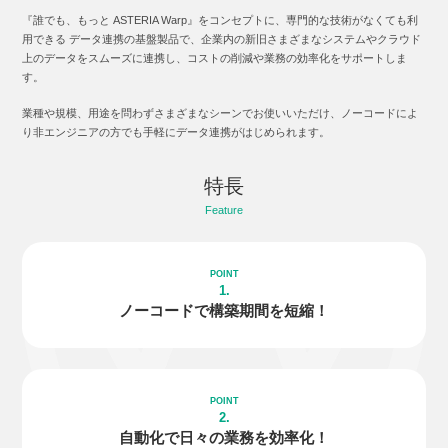
『誰でも、もっと ASTERIA Warp』をコンセプトに、専門的な技術がなくても利
用できる データ連携の基盤製品で、企業内の新旧さまざまなシステムやクラウド
上のデータをスムーズに連携し、コストの削減や業務の効率化をサポートしま
す。
業種や規模、用途を問わずさまざまなシーンでお使いいただけ、ノーコードによ
り非エンジニアの方でも手軽にデータ連携がはじめられます。
特長
Feature
1.
ノーコードで
構築期間を短縮！
2.
自動化で日々の
業務を効率化！