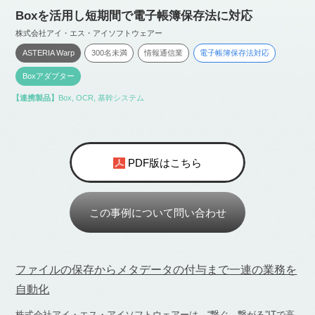
Boxを活用し短期間で電子帳簿保存法に対応
株式会社アイ・エス・アイソフトウェアー
ASTERIA Warp
300名未満
情報通信業
電子帳簿保存法対応
Boxアダプター
【連携製品】
Box
,
OCR
,
基幹システム
PDF版はこちら
この事例について問い合わせ
ファイルの保存からメタデータの付与まで一連の業務を
自動化
株式会社アイ・エス・アイソフトウェアーは、“繋ぐ、繋がる”ITで高