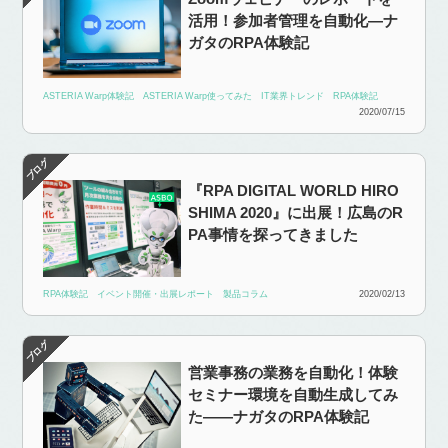
活用！参加者管理を自動化―ナ
ガタのRPA体験記
ASTERIA Warp体験記
ASTERIA Warp使ってみた
IT業界トレンド
RPA体験記
2020/07/15
『RPA DIGITAL WORLD HIRO
SHIMA 2020』に出展！広島のR
PA事情を探ってきました
RPA体験記
イベント開催・出展レポート
製品コラム
2020/02/13
営業事務の業務を自動化！体験
セミナー環境を自動生成してみ
た――ナガタのRPA体験記