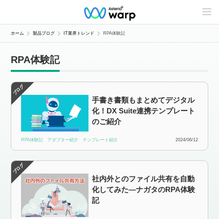
C
o
n
t
ホーム
製品ブログ
IT業界トレンド
RPA体験記
e
n
t
RPA体験記
s
L
i
n
e
手書き書類もまとめてデジタル
u
p
化！DX Suite連携テンプレート
のご紹介
RPA体験記
アダプター紹介
テンプレート紹介
2024/06/12
社内外とのファイル共有を自動
化してみた―ナガタのRPA体験
記