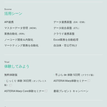
活用シーン
API連携
データ連携基盤
（EAI・ESB）
マスターデータ管理
データ統合基盤
（MDM）
（ETL）
業務自動化
クラウド連携基盤
（RPA）
ノーコード開発＆内製化
Excel業務を自動処理
マーケティング業務を自動化
自治体・官公庁向け
体験してみよう
無料体験版
手ぶら de 体験 5日間
（クラウド版）
じっくり 体験 30日間
ASTERIA Warp体験セミナー
（オンプレミス
版）
ASTERIA Warp Core体験セミナー
書籍プレゼント キャンペーン