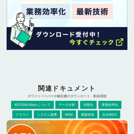
関連ドキュメント
ホワイトペーパーや解説書のダウンロード、動画視聴
ASTERIA Warp について
データ分析
内製化
業務効率化
クラウド
システム連携
MDM
最新技術
自治体DX