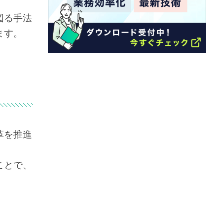
図る手法
ます。
革を推進
ことで、