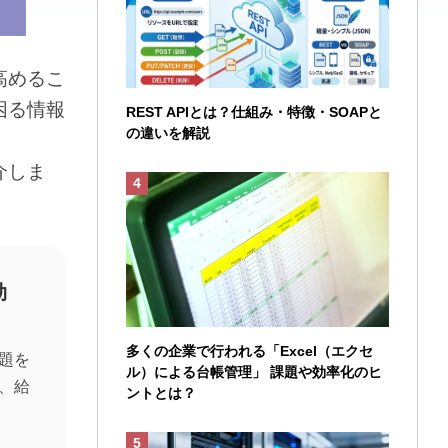
高めるこ
困る情報
REST APIとは？仕組み・特徴・SOAPと
の違いを解説
介しま
。
効
多くの企業で行われる「Excel（エクセ
題を
ル）による台帳管理」 課題や効率化のヒ
、給
ントとは？