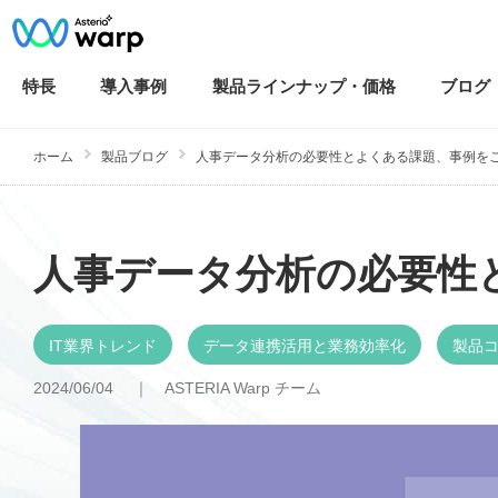
特長
導入
事例
製品ラインナップ・
価格
ブログ
ホーム
製品ブログ
人事データ分析の必要性とよくある課題、事例を
人事データ分析の必要性
IT業界トレンド
データ連携活用と業務効率化
製品
2024/06/04 ｜
ASTERIA Warp チーム