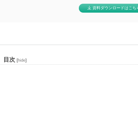
資料ダウンロード
目次
[
hide
]