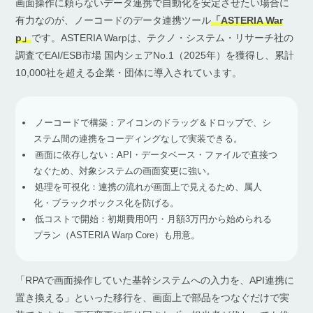
画面操作に頼らないデータ連携で自動化を安定させたい場合に
有力なのが、ノーコードのデータ連携ツール
「ASTERIA War
p」
です。ASTERIA Warpは、テクノ・システム・リサーチ社の
調査でEAI/ESB市場 国内シェアNo.1（2025年）を獲得し、累計
10,000社を超える企業・団体に導入されています。
ノーコードで構築：アイコンのドラッグ＆ドロップで、シ
ステム間の連携をコーディングなしで実装できる。
画面に依存しない：API・データベース・ファイルで直接つ
なぐため、対象システムの画面変更に強い。
処理を可視化：連携の流れが画面上で見えるため、属人
化・ブラックボックス化を防げる。
低コストで開始：初期費用0円・月額3万円から始められる
プラン（ASTERIA Warp Core）も用意。
「RPAで画面操作していた基幹システムへの入力を、API連携に
置き換える」といった移行を、画面上で部品をつなぐだけで実