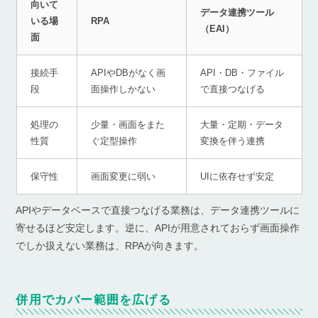
向いて
データ連携ツール
いる場
RPA
（EAI）
面
接続手
APIやDBがなく画
API・DB・ファイル
段
面操作しかない
で直接つなげる
処理の
少量・画面をまた
大量・定期・データ
性質
ぐ定型操作
変換を伴う連携
保守性
画面変更に弱い
UIに依存せず安定
APIやデータベースで直接つなげる業務は、データ連携ツールに
寄せるほど安定します。逆に、APIが用意されておらず画面操作
でしか扱えない業務は、RPAが向きます。
併用でカバー範囲を広げる