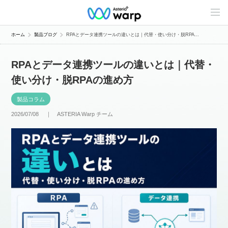
C
o
n
t
ホーム
製品ブログ
RPAとデータ連携ツールの違いとは｜代替・使い分け・脱RPA...
e
n
t
RPAとデータ連携ツールの違いとは｜代替・
s
L
使い分け・脱RPAの進め方
i
n
e
製品コラム
u
p
2026/07/08 ｜
ASTERIA Warp チーム