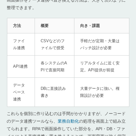
画面操作をデータ連携へ置き換える方法は、大きく次のように
整理できます。
方法
概要
向き・課題
ファイ
CSVなどのフ
手軽だが定期・大量は
ル連携
ァイルで授受
バッチ設計が必要
各システムのA
リアルタイムに近く安
API連携
PIで直接同期
定。API提供が前提
データ
DBに直接読み
大量データに強い。権
ベース
書き
限設計が必要
連携
これらを個別に作り込むのは手間がかかりますが、ノーコード
のデータ連携ツールなら、
業務自動化
の処理を画面上で組み立
てられます。RPAで画面操作していた部分を、API・DB・ファ