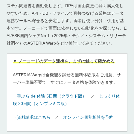
ステム間連携を自動化します。RPAは画面変更に弱く属人化し
やすいため、API・DB・ファイルで直接つなげる業務はデータ
連携ツールへ寄せると安定します。両者は使い分け・併用が基
本です。ノーコードで画面に依存しない自動化をお探しなら、E
AI/ESB国内シェアNo.1（2025年・テクノ・システム・リサーチ
社調べ）のASTERIA Warpをぜひ検討してみてください。
▼ ノーコードのデータ連携を、まずは触って確かめる
ASTERIA Warpは全機能を試せる無料体験版をご用意。サ
ーバー準備不要で、すぐにデータ連携を体験できます。
・
手ぶら de 体験 5日間（クラウド版）
／
じっくり体
験 30日間（オンプレミス版）
・
資料請求はこちら
／
オンライン個別相談を予約