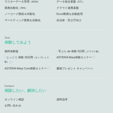
マスターデータ管理
データ統合基盤
（MDM）
（ETL）
業務自動化
クラウド連携基盤
（RPA）
ノーコード開発＆内製化
Excel業務を自動処理
マーケティング業務を自動化
自治体・官公庁向け
体験してみよう
無料体験版
手ぶら de 体験 5日間
（クラウド版）
じっくり 体験 30日間
ASTERIA Warp体験セミナー
（オンプレミス
版）
ASTERIA Warp Core体験セミナー
書籍プレゼント キャンペーン
相談したい、解決したい
オンライン相談
資料請求
お問い合わせ