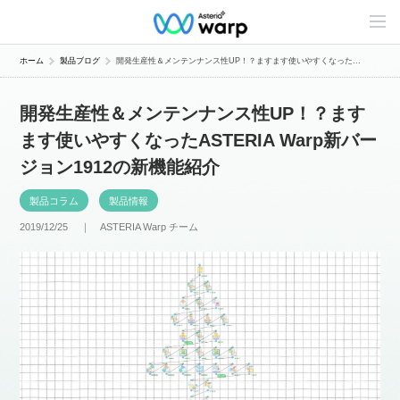
C
o
n
t
ホーム
製品ブログ
開発生産性＆メンテンナンス性UP！？ますます使いやすくなった...
e
n
t
開発生産性＆メンテンナンス性UP！？ます
s
L
ます使いやすくなったASTERIA Warp新バー
i
n
ジョン1912の新機能紹介
e
u
p
製品コラム
製品情報
2019/12/25 ｜
ASTERIA Warp チーム