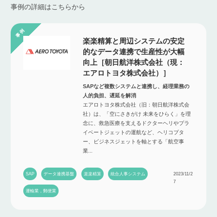
事例の詳細はこちらから
楽楽精算と周辺システムの安定
的なデータ連携で生産性が大幅
向上［朝日航洋株式会社（現：
エアロトヨタ株式会社）］
SAPなど複数システムと連携し、経理業務の
人的負担、遅延を解消
エアロトヨタ株式会社（旧：朝日航洋株式会
社）は、「空にさきがけ 未来をひらく」を理
念に、救急医療を支えるドクターヘリやプラ
イベートジェットの運航など、ヘリコプタ
ー、ビジネスジェットを軸とする「航空事
業...
SAP
データ連携基盤
楽楽精算
統合人事システム
2023/11/2
7
運輸業，郵便業