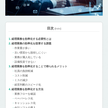
目次
[
hide
]
経理業務を効率化する必要性とは
経理業務の効率化を阻害する課題
作業量が多い
古い慣習から脱却しにくい
業務が属人化している
設備投資できない
経理業務を効率化することで得られるメリット
社員の負担軽減
コスト削減
ミスの減少
経営判断のスピード化
経理業務を効率化する方法
業務フローを確認
ペーパーレス化
キャッシュレス化
会計ソフトの導入