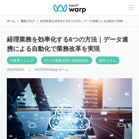
C
o
n
t
ホーム
製品ブログ
経理業務を効率化する6つの方法｜データ連携による自動化で業務...
e
n
t
経理業務を効率化する6つの方法｜データ連
s
L
携による自動化で業務改革を実現
i
n
e
IT業界トレンド
データ連携活用と業務効率化
製品コラム
u
p
2024/04/26 ｜
ASTERIA Warp チーム