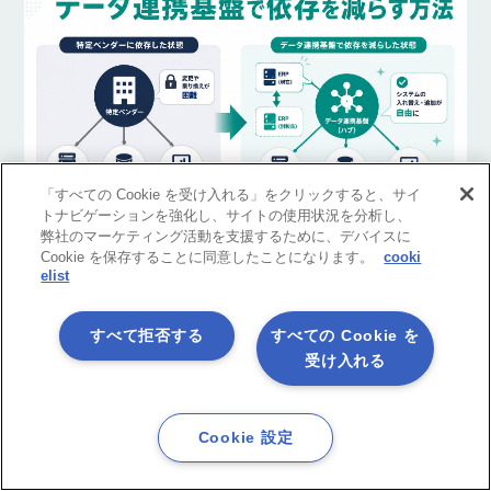
「すべての Cookie を受け入れる」をクリックすると、サイ
ベンダーロックインを回避するには？データ連携基盤で依存を減
トナビゲーションを強化し、サイトの使用状況を分析し、
らす方法
弊社のマーケティング活動を支援するために、デバイスに
製品コラム
2026/08/06
Cookie を保存することに同意したことになります。
cooki
elist
すべて拒否する
すべての Cookie を
受け入れる
ASTERIA Warp 関連サイトのご紹介
Cookie 設定
技術情報をお探しの方
ASTERIA Warp Developer Network
（ADN）サイト