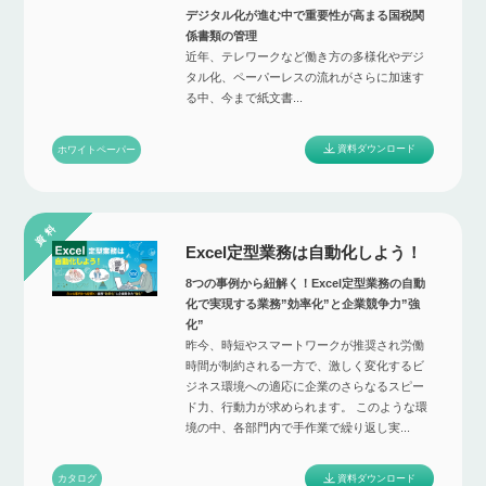
デジタル化が進む中で重要性が高まる国税関
係書類の管理
近年、テレワークなど働き方の多様化やデジ
タル化、ペーパーレスの流れがさらに加速す
る中、今まで紙文書...
資料ダウンロード
ホワイトペーパー
Excel定型業務は自動化しよう！
8つの事例から紐解く！Excel定型業務の自動
化で実現する業務”効率化”と企業競争力”強
化”
昨今、時短やスマートワークが推奨され労働
時間が制約される一方で、激しく変化するビ
ジネス環境への適応に企業のさらなるスピー
ド力、行動力が求められます。 このような環
境の中、各部門内で手作業で繰り返し実...
資料ダウンロード
カタログ