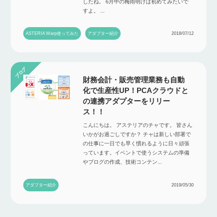
したね。 6月中の梅雨明けは初めてみたいで
すよ。 ...
ASTERIA Warp使ってみた
アダプター紹介
2018/07/12
財務会計・販売管理業務も自動
化で生産性UP！PCAクラウドと
の連携アダプターをリリー
ス！！
こんにちは。 アステリアのチャです。 皆さん
いかがお過ごしですか？ チャは新しい部署で
の仕事に一日でも早く慣れるように日々頑張
っています。イベントで使うシステムの準備
やブログの作成、技術コンテン...
アダプター紹介
2019/05/30