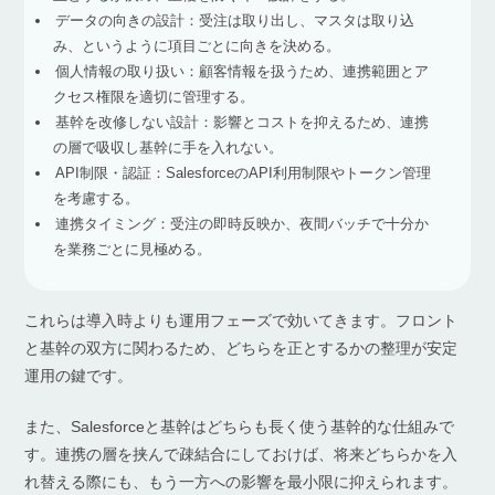
データの向きの設計：受注は取り出し、マスタは取り込
み、というように項目ごとに向きを決める。
個人情報の取り扱い：顧客情報を扱うため、連携範囲とア
クセス権限を適切に管理する。
基幹を改修しない設計：影響とコストを抑えるため、連携
の層で吸収し基幹に手を入れない。
API制限・認証：SalesforceのAPI利用制限やトークン管理
を考慮する。
連携タイミング：受注の即時反映か、夜間バッチで十分か
を業務ごとに見極める。
これらは導入時よりも運用フェーズで効いてきます。フロント
と基幹の双方に関わるため、どちらを正とするかの整理が安定
運用の鍵です。
また、Salesforceと基幹はどちらも長く使う基幹的な仕組みで
す。連携の層を挟んで疎結合にしておけば、将来どちらかを入
れ替える際にも、もう一方への影響を最小限に抑えられます。