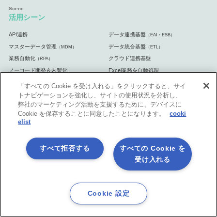
活用シーン
API連携
データ連携基盤
（EAI・ESB）
マスターデータ管理
データ統合基盤
（MDM）
（ETL）
業務自動化
クラウド連携基盤
（RPA）
ノーコード開発＆内製化
Excel業務を自動処理
マーケティング業務を自動化
自治体・官公庁向け
「すべての Cookie を受け入れる」をクリックすると、サイ
トナビゲーションを強化し、サイトの使用状況を分析し、
弊社のマーケティング活動を支援するために、デバイスに
Cookie を保存することに同意したことになります。
cooki
elist
体験してみよう
無料体験版
手ぶら de 体験 5日間
（クラウド版）
すべて拒否する
すべての Cookie を
じっくり 体験 30日間
ASTERIA Warp体験セミナー
（オンプレミス
受け入れる
版）
ASTERIA Warp Core体験セミナー
書籍プレゼント キャンペーン
Cookie 設定
相談したい、解決したい