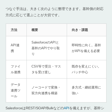
つなぐ手法は、大きく次のように整理できます。基幹側の対応
方式に応じて選ぶことが大切です。
方法
概要
向き・課題
SalesforceのAPIと
API連
即時性に向く。基幹
基幹のAPIでやり取
携
がAPIを備える必要
り
ファイ
CSV等で受注・マス
既存を変えにくい。
ル連携
タを受け渡し
バッチ中心
データ
ノーコードで変換・
多方式・継続運用に
連携ツ
双方向連携を構築
強い
ール
SalesforceはREST/SOAP/Bulkなどの
API
を備えますが、基幹シ