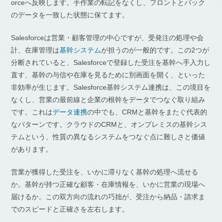
orceへ反映します。手作業の転記をなくし、フロントとバック
のデータを一致した状態に保てます。
Salesforceは営業・顧客管理の中心ですが、受発注の処理や会
計、在庫管理は
基幹システム
が担うのが一般的です。この2つが
分断されていると、Salesforceで登録した受注を基幹へ手入力し
直す、基幹の与信や在庫を見るために別画面を開く、といった
非効率が生じます。Salesforce基幹システム連携は、この境目を
なくし、営業の最前線と企業の根幹をデータでつなぐ取り組み
です。これは
データ連携
の中でも、CRMと基幹をまたぐ代表的
なパターンです。クラウドのCRMと、オンプレミスの基幹シス
テムという、性質の異なるシステムをつなぐ点に難しさと価値
があります。
営業が獲得した受注を、いかに滞りなく基幹の処理へ流せる
か。基幹が持つ正確な顧客・在庫情報を、いかに営業の現場へ
届けるか。この双方向の流れの巧拙が、受注から納品・請求ま
でのスピードと正確さを左右します。