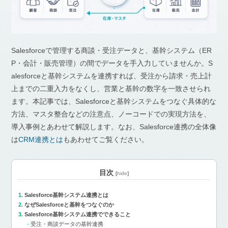
Salesforceで管理する商談・受注データと、基幹システム（ER
P・会計・販売管理）の間でデータを手入力していませんか。S
alesforceと基幹システムを連携すれば、受注から請求・売上計
上までの二重入力をなくし、営業と基幹の数字を一致させられ
ます。本記事では、Salesforceと基幹システムをつなぐ具体的な
方法、マスタ整合などの注意点、ノーコードでの実現方法を、
導入事例とあわせて解説します。なお、Salesforce連携の全体像
は
CRM連携とは
もあわせてご覧ください。
目次
[
hide
]
Salesforce基幹システム連携とは
なぜSalesforceと基幹をつなぐのか
Salesforce基幹システム連携でできること
受注・商談データの基幹連携