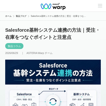
C
o
n
t
ホーム
製品ブログ
Salesforce基幹システム連携の方法｜受注・在庫をつな...
e
n
t
Salesforce基幹システム連携の方法｜受注・
s
L
在庫をつなぐポイントと注意点
i
n
e
製品コラム
u
p
2026/06/29 ｜
ASTERIA Warp チーム