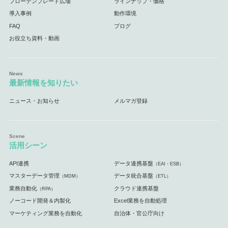
フローテンプレート広場
ラインナップ・価格
導入事例
動作環境
FAQ
ブログ
お役立ち資料・動画
最新情報を知りたい
ニュース・お知らせ
メルマガ登録
活用シーン
API連携
データ連携基盤
（EAI・ESB）
マスターデータ管理
データ統合基盤
（MDM）
（ETL）
業務自動化
クラウド連携基盤
（RPA）
ノーコード開発＆内製化
Excel業務を自動処理
マーケティング業務を自動化
自治体・官公庁向け