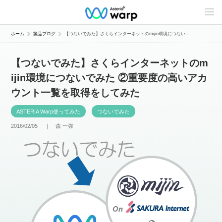
C
o
n
t
ホーム
製品ブログ
【つないでみた】さくらインターネットのmijin環境につない...
e
n
t
【つないでみた】さくらインターネットのm
s
L
ijin環境につないでみた ②重要度の高いアカ
i
n
ウント一覧を取得をしてみた
e
u
p
ASTERIA Warp使ってみた
つないでみた
2016/02/05 ｜
森 一弥