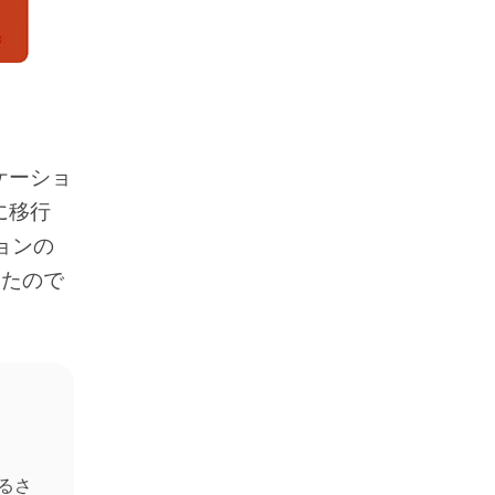
ケーショ
に移行
ョンの
きたので
するさ