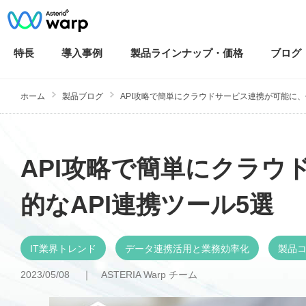
特長
導入
事例
製品ラインナップ・
価格
ブログ
ホーム
製品ブログ
API攻略で簡単にクラウドサービス連携が可能に、代表
API攻略で簡単にクラウ
的なAPI連携ツール5選
IT業界トレンド
データ連携活用と業務効率化
製品
2023/05/08 ｜
ASTERIA Warp チーム