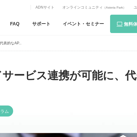
ADNサイト
オンラインコミュニティ
（Asteria Park）
FAQ
サポート
イベント・
セミナー
無料
的なAP...
ドサービス連携が可能に、代
コラム