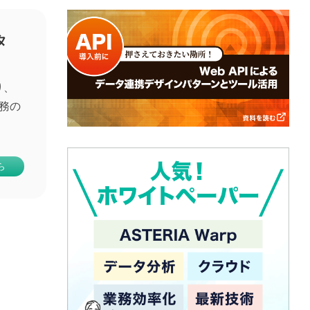
タ
り、
務の