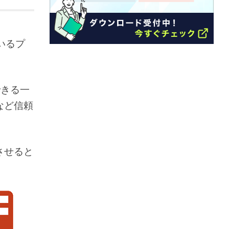
用いるプ
。
できる一
など信頼
させると