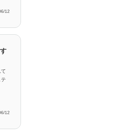
06/12
やす
れて
ステ
06/12