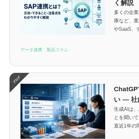
く解説
多くの企業
庫など、業
やSaaS
データ連携
製品コラム
Chat
い ― 
生成AIは
とを聞いて
直近1年の問