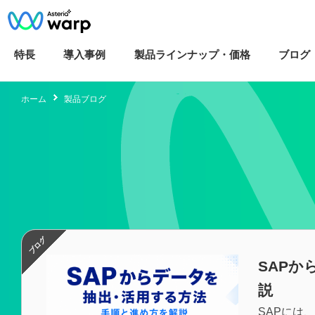
特長
導入
事例
製品ラインナップ・
価格
ブログ
ホーム
製品ブログ
SAP
説
SAPには