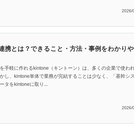
2026/
one連携とは？できること・方法・事例をわかり
を手軽に作れるkintone（キントーン）は、多くの企業で使わ
かし、kintone単体で業務が完結することは少なく、「基幹シ
をkintoneに取り...
2026/