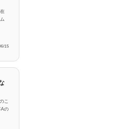
・在
テム
06/15
な
社のこ
Aの