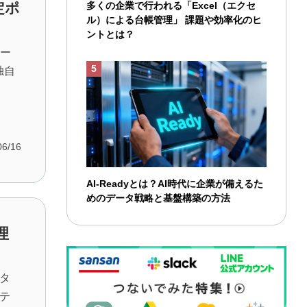
多くの企業で行われる「Excel（エクセ
定ポ
ル）による台帳管理」 課題や効率化のヒ
ントとは？
ツー
独自
06/16
AI-Readyとは？AI時代に企業が備えるた
めのデータ戦略と基盤構築の方法
理
タ
テ