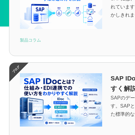
れています
かしきれま
製品コラム
SAP 
すく解
SAPのデ
す。SAP
た標準的な仕