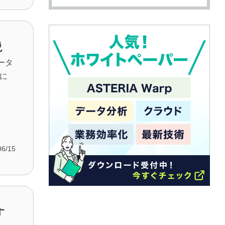
説
ータ
に
06/15
す