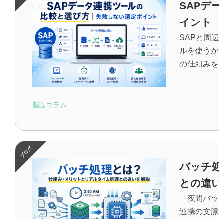
SAP
イント
SAPと周
ルを使うか
の仕組みを
製品コラム
バッチ
との違
「夜間バッ
連携の文脈