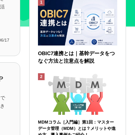
に活
06/17
OBIC7連携とは｜基幹データをつ
なぐ方法と注意点を解説
や
」で
てき
MDMコラム［入門編］第1回：マスター
データ管理（MDM）とは？メリットや進
め方、導入事例をご紹介！