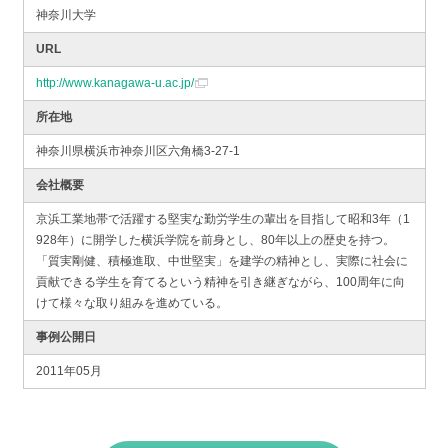
神奈川大学
URL
http://www.kanagawa-u.ac.jp/
所在地
神奈川県横浜市神奈川区六角橋3-27-1
会社概要
京浜工業地帯で活躍する堅実な勤労学生の輩出を目指して昭和3年（1
928年）に開学した横浜学院を前身とし、80年以上の歴史を持つ。
「質実剛健、積極進取、中世堅実」を建学の精神とし、実際に社会に
貢献できる学生を育てるという精神を引き継ぎながら、100周年に向
けて様々な取り組みを進めている。
事例公開日
2011年05月