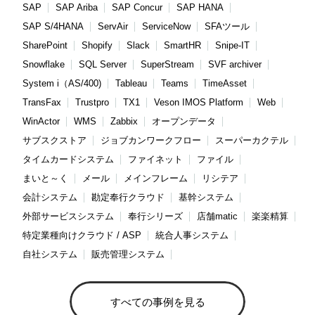
SAP
SAP Ariba
SAP Concur
SAP HANA
SAP S/4HANA
ServAir
ServiceNow
SFAツール
SharePoint
Shopify
Slack
SmartHR
Snipe-IT
Snowflake
SQL Server
SuperStream
SVF archiver
System i（AS/400)
Tableau
Teams
TimeAsset
TransFax
Trustpro
TX1
Veson IMOS Platform
Web
WinActor
WMS
Zabbix
オープンデータ
サブスクストア
ジョブカンワークフロー
スーパーカクテル
タイムカードシステム
ファイネット
ファイル
まいと～く
メール
メインフレーム
リシテア
会計システム
勘定奉行クラウド
基幹システム
外部サービスシステム
奉行シリーズ
店舗matic
楽楽精算
特定業種向けクラウド / ASP
統合人事システム
自社システム
販売管理システム
すべての事例を見る