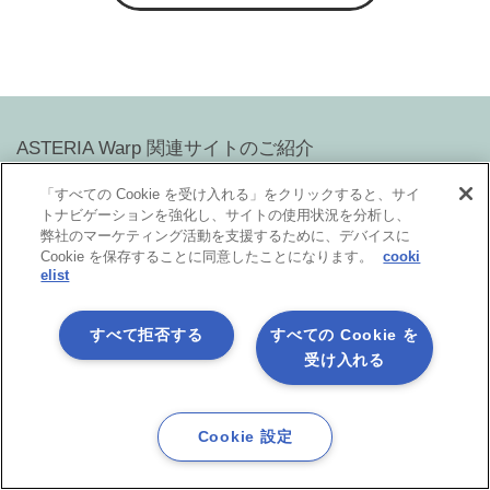
ASTERIA Warp 関連サイトのご紹介
「すべての Cookie を受け入れる」をクリックすると、サイ
トナビゲーションを強化し、サイトの使用状況を分析し、
技術情報をお探しの方
弊社のマーケティング活動を支援するために、デバイスに
ASTERIA Warp Developer Network
Cookie を保存することに同意したことになります。
cooki
（ADN）サイト
elist
ASTERIA Warp製品の技術情報やTips、また情報交換の場として
「ADNフォーラム」をご用意しています。
すべて拒否する
すべての Cookie を
受け入れる
ASTERIA Warpデベロッパーの方
アステリア製品オンラインコミュニティ
Asteria Park
Cookie 設定
アステリア製品デベロッパー同士をつなげ、技術情報の共有や
ちょっとしたの疑問解決の場とすることを目的としたコミュニ
ティです。