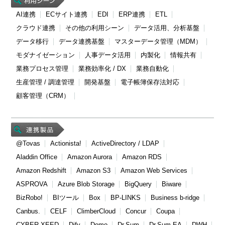
AI連携
ECサイト連携
EDI
ERP連携
ETL
クラウド連携
その他の利用シーン
データ活用、分析基盤
データ移行
データ連携基盤
マスターデータ管理（MDM）
モダナイゼーション
人事データ活用
内製化
情報共有
業務プロセス管理
業務効率化 / DX
業務自動化
生産管理 / 調達管理
開発基盤
電子帳簿保存法対応
顧客管理（CRM）
@Tovas
Actionista!
ActiveDirectory / LDAP
Aladdin Office
Amazon Aurora
Amazon RDS
Amazon Redshift
Amazon S3
Amazon Web Services
ASPROVA
Azure Blob Storage
BigQuery
Biware
BizRobo!
BIツール
Box
BP-LINKS
Business b-ridge
Canbus.
CELF
ClimberCloud
Concur
Coupa
CYBER XEED
Dify
Domo
Dr.Sum
Dr.Sum EA
DWH