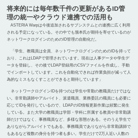
将来的には毎年数千件の更新があるID管
理の統一やクラウド連携での活用も
ASTERIA Warpは今後追加されるサブシステムとの連携に広く利用
される予定になっている。その中でも籏本氏が期待を寄せているのが
ネットワークログインのためのID管理の自動化だ。
「学生、教職員は全員、ネットワークログインのためのIDを持って
おり、これはLDAPで管理されています。現在は人事データや学生デ
ータを登録し、その後でLDAP登録用のCSVファイルを作成し、手動
でインポートしています。これを自動化できれば作業負担が減って人
為的なミスもなくすことができると期待しています」
ネットワークログインIDを持つのは学生や常勤の教職員だけではな
い。非常勤講師やアルバイト、派遣職員、業務委託の職員にも必要に
応じてIDを発行しているので、LDAPのID情報更新作業は頻繁に発生
している。また大学の教職員は学部・学科に所属する教員や非常勤講
師だけではなく、事務職員など、多様な形態がある。そのうえ学生で
ありながらアルバイトでもある、事務職員でありながら非常勤講師で
もあるなど複数の身分を持つ者も多い。学生だけで2万人近い人数の