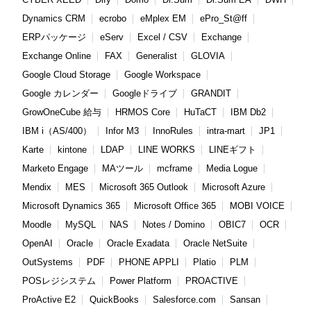
Dynamics CRM
ecrobo
eMplex EM
ePro_St@ff
ERPパッケージ
eServ
Excel / CSV
Exchange
Exchange Online
FAX
Generalist
GLOVIA
Google Cloud Storage
Google Workspace
Google カレンダー
Googleドライブ
GRANDIT
GrowOneCube 給与
HRMOS Core
HuTaCT
IBM Db2
IBM i（AS/400）
Infor M3
InnoRules
intra-mart
JP1
Karte
kintone
LDAP
LINE WORKS
LINEギフト
Marketo Engage
MAツール
mcframe
Media Logue
Mendix
MES
Microsoft 365 Outlook
Microsoft Azure
Microsoft Dynamics 365
Microsoft Office 365
MOBI VOICE
Moodle
MySQL
NAS
Notes / Domino
OBIC7
OCR
OpenAI
Oracle
Oracle Exadata
Oracle NetSuite
OutSystems
PDF
PHONE APPLI
Platio
PLM
POSレジシステム
Power Platform
PROACTIVE
ProActive E2
QuickBooks
Salesforce.com
Sansan