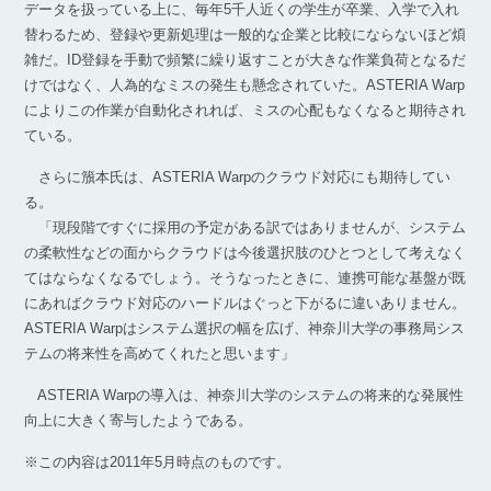
データを扱っている上に、毎年5千人近くの学生が卒業、入学で入れ
替わるため、登録や更新処理は一般的な企業と比較にならないほど煩
雑だ。ID登録を手動で頻繁に繰り返すことが大きな作業負荷となるだ
けではなく、人為的なミスの発生も懸念されていた。ASTERIA Warp
によりこの作業が自動化されれば、ミスの心配もなくなると期待され
ている。
さらに籏本氏は、ASTERIA Warpのクラウド対応にも期待してい
る。
「現段階ですぐに採用の予定がある訳ではありませんが、システム
の柔軟性などの面からクラウドは今後選択肢のひとつとして考えなく
てはならなくなるでしょう。そうなったときに、連携可能な基盤が既
にあればクラウド対応のハードルはぐっと下がるに違いありません。
ASTERIA Warpはシステム選択の幅を広げ、神奈川大学の事務局シス
テムの将来性を高めてくれたと思います」
ASTERIA Warpの導入は、神奈川大学のシステムの将来的な発展性
向上に大きく寄与したようである。
※この内容は2011年5月時点のものです。