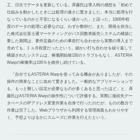
工、日次でデータを更新している。斉藤氏は導入時の感想を「初めて
仕組みを動かしたときには処理の速さに驚きました。本当に処理を行
なっているのかと不安になるくらい速かった」と語った。1000件程
度のデータの処理に必要なのは、わずか数秒だ。また、開発を担当し
た株式会社富士通マーケティングがバス回数券販売システムの構築に
要した期間は、要件定義のための事前打ち合わせから実際の導入まで
含めても、1 ヵ月程度だったという。細かい打ち合わせを繰り返して
構築されたシステムは、稼働開始後1回のトラブルもなく、ASTERIA
Warpの稼働率は100％を維持し続けている。
「自分でもASTERIA Warpを使ってみる機会がありましたが、その
操作の簡単なことに改めて驚きました。一般的なアプリケーションで
も、もっと難しい設定が必要なものが多くあると思ったほど」と、斉
藤氏はASTERIA Warpの操作性について評価する。実際に接続先デー
タベースのIPアドレス変更作業を自身で行ったのだが、ものの数分で
作業は完了した。Webブラウザから利用する管理画面もわかりやす
く、予想よりはるかにスムーズに作業を行えたという。